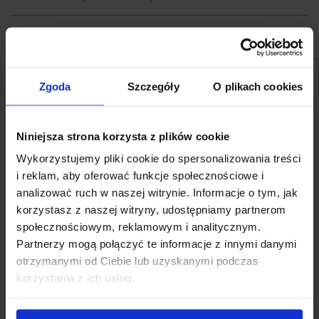
Dodatki
SPECYFIKACJA
Zgoda
Szczegóły
O plikach cookies
Niniejsza strona korzysta z plików cookie
Specyfikacja
Wykorzystujemy pliki cookie do spersonalizowania treści
i reklam, aby oferować funkcje społecznościowe i
analizować ruch w naszej witrynie. Informacje o tym, jak
To wbudowane gniazdo umożliwia zapewnienie w
korzystasz z naszej witryny, udostępniamy partnerom
wózku widłowym zasilanie sprzętu
społecznościowym, reklamowym i analitycznym.
elektronicznego.
Partnerzy mogą połączyć te informacje z innymi danymi
Specyfikacja techniczna
otrzymanymi od Ciebie lub uzyskanymi podczas
korzystania z ich usług.
6 - 24 V
Wymiar montażowy: 18,5 mm