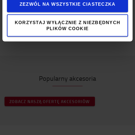
Ø wewn.: 12 mm
ZEZWÓL NA WSZYSTKIE CIASTECZKA
ISO 4165
Specyfikacja
KORZYSTAJ WYŁĄCZNIE Z NIEZBĘDNYCH
PLIKÓW COOKIE
Kolor
:
Czarny
Waga
:
1
g
Popularny akcesoria
ZOBACZ NASZĄ OFERTĘ AKCESORIÓW