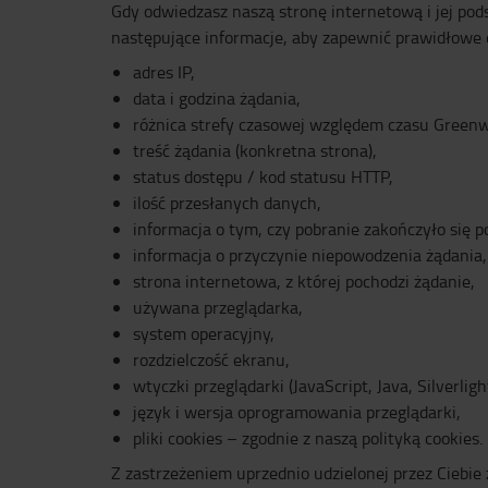
Gdy odwiedzasz naszą stronę internetową i jej pod
następujące informacje, aby zapewnić prawidłowe d
adres IP,
data i godzina żądania,
różnica strefy czasowej względem czasu Green
treść żądania (konkretna strona),
status dostępu / kod statusu HTTP,
ilość przesłanych danych,
informacja o tym, czy pobranie zakończyło się 
informacja o przyczynie niepowodzenia żądania,
strona internetowa, z której pochodzi żądanie,
używana przeglądarka,
system operacyjny,
rozdzielczość ekranu,
wtyczki przeglądarki (JavaScript, Java, Silverlig
język i wersja oprogramowania przeglądarki,
pliki cookies – zgodnie z naszą polityką cookies.
Z zastrzeżeniem uprzednio udzielonej przez Ciebie