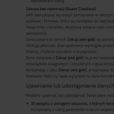
oferowanych usług.
Zakupy bez rejestracji (Guest Checkout)
Jeśli zdecydujesz się złożyć zamówienie w naszym 
osobowe i firmowe, które są niezbędne do realizac
Twoje imię i nazwisko, służbowy adres e-mail, nume
zamówienia.
Zakup jako gość
Dane podane w ramach
są wykorzy
obsługa płatności oraz spełnienie wymogów prawnyc
klienta, chyba że wyraźnie o to poprosisz.
Zakup jako gość
Dane związane z
są przechowywane
obowiązków księgowych i związanych z gwarancją. 
Zakup jako gość
Korzystając z opcji
, przyjmujesz d
dostawie i faktury) będą wysyłane na dane konta
Ujawnianie lub udostępnianie danyc
Możemy ujawniać lub udostępniać Twoje dane osob
W związku z usługami wsparcia, z których kor
Korzystamy z usług podmiotów trzecich wspiera