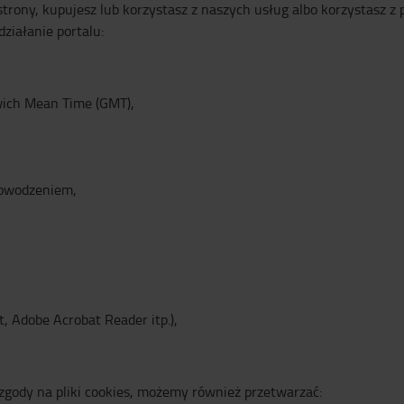
strony, kupujesz lub korzystasz z naszych usług albo korzystasz 
ziałanie portalu:
wich Mean Time (GMT),
powodzeniem,
ht, Adobe Acrobat Reader itp.),
 zgody na pliki cookies, możemy również przetwarzać: