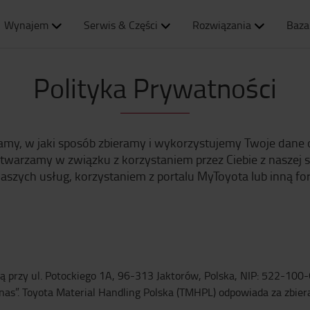
Wynajem
Serwis & Części
Rozwiązania
Baza
Polityka Prywatności
niamy, w jaki sposób zbieramy i wykorzystujemy Twoje dane
warzamy w związku z korzystaniem przez Ciebie z naszej st
naszych usług, korzystaniem z portalu MyToyota lub inną fo
bą przy ul. Potockiego 1A, 96-313 Jaktorów, Polska, NIP: 522-100
„O nas”. Toyota Material Handling Polska (TMHPL) odpowiada za zb