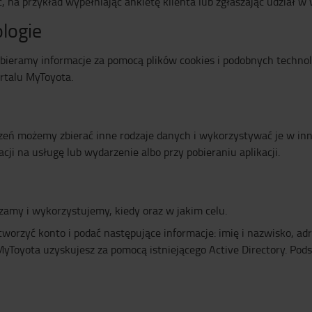
, na przykład wypełniając ankietę klienta lub zgłaszając udział w
ologie
bieramy informacje za pomocą plików cookies i podobnych technolog
ortalu MyToyota.
eń możemy zbierać inne rodzaje danych i wykorzystywać je w innyc
cji na usługę lub wydarzenie albo przy pobieraniu aplikacji.
zamy i wykorzystujemy, kiedy oraz w jakim celu.
worzyć konto i podać następujące informacje: imię i nazwisko, adr
 MyToyota uzyskujesz za pomocą istniejącego Active Directory. P