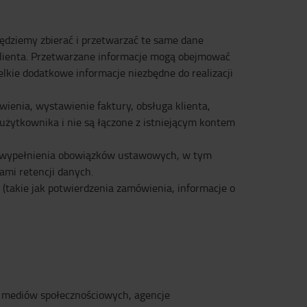
będziemy zbierać i przetwarzać te same dane
o klienta. Przetwarzane informacje mogą obejmować
elkie dodatkowe informacje niezbędne do realizacji
ienia, wystawienie faktury, obsługa klienta,
 użytkownika i nie są łączone z istniejącym kontem
z wypełnienia obowiązków ustawowych, w tym
ami retencji danych.
(takie jak potwierdzenia zamówienia, informacje o
y mediów społecznościowych, agencje