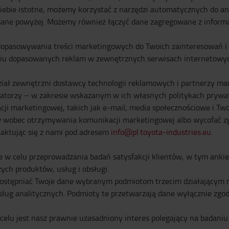
a Ciebie istotne, możemy korzystać z narzędzi automatycznych do 
sane powyżej. Możemy również łączyć dane zagregowane z informa
opasowywania treści marketingowych do Twoich zainteresowań i p
iu dopasowanych reklam w zewnętrznych serwisach internetowyc
ał zewnętrzni dostawcy technologii reklamowych i partnerzy mar
ratorzy – w zakresie wskazanym w ich własnych politykach prywatn
i marketingowej, takich jak e-mail, media społecznościowe i Twoj
obec otrzymywania komunikacji marketingowej albo wycofać zgo
ktując się z nami pod adresem
info@pl.toyota-industries.eu
.
celu przeprowadzania badań satysfakcji klientów, w tym ankiet 
ych produktów, usług i obsługi.
ostępniać Twoje dane wybranym podmiotom trzecim działającym na
ług analitycznych. Podmioty te przetwarzają dane wyłącznie zgod
u jest nasz prawnie uzasadniony interes polegający na badaniu s