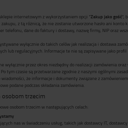
Zakup jako gość
sklepie internetowym z wykorzystaniem opcji "
", 
ji zakupu, z tą różnicą, że nie zostanie utworzone hasło ani kont
r telefonu, dane do faktury i dostawy, nazwę firmy, NIP oraz wsz
stywane wyłącznie do takich celów jak realizacja i dostawa zamów
h lub regulacyjnych. Informacje te nie są zapisywane jako profil
 wyłącznie przez okres niezbędny do realizacji zamówienia ora
Po tym czasie są przetwarzane zgodnie z naszymi ogólnymi zasad
o wiadomości, że informacje i dokumenty związane z zamówieniem 
ktowe podane podczas składania zamówienia.
h osobom trzecim
owe osobom trzecim w następujących celach:
zystamy
jących nas w świadczeniu usług, takich jak dostawcy IT, dostawc