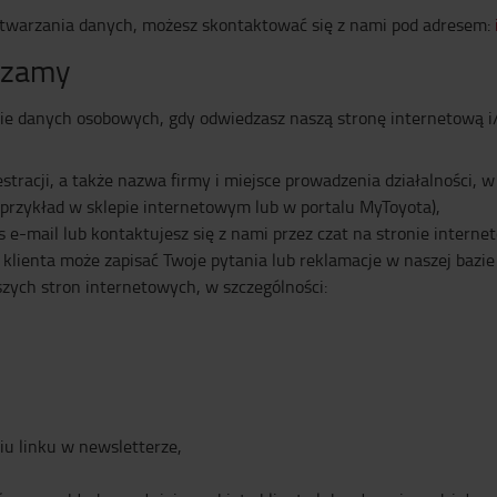
rzetwarzania danych, możesz skontaktować się z nami pod adresem:
rzamy
ie danych osobowych, gdy odwiedzasz naszą stronę internetową i/l
tracji, a także nazwa firmy i miejsce prowadzenia działalności, w
 przykład w sklepie internetowym lub w portalu MyToyota),
e-mail lub kontaktujesz się z nami przez czat na stronie interne
 klienta może zapisać Twoje pytania lub reklamacje w naszej bazie
szych stron internetowych, w szczególności:
ciu linku w newsletterze,