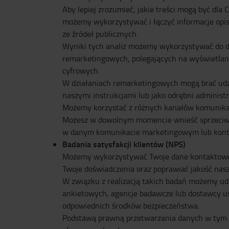
Aby lepiej zrozumieć, jakie treści mogą być dl
możemy wykorzystywać i łączyć informacje opi
ze źródeł publicznych.
Wyniki tych analiz możemy wykorzystywać do d
remarketingowych, polegających na wyświetlan
cyfrowych.
W działaniach remarketingowych mogą brać udzi
naszymi instrukcjami lub jako odrębni administ
Możemy korzystać z różnych kanałów komunikacj
Możesz w dowolnym momencie wnieść sprzeciw w
w danym komunikacie marketingowym lub konta
Badania satysfakcji klientów (NPS)
Możemy wykorzystywać Twoje dane kontaktowe w 
Twoje doświadczenia oraz poprawiać jakość nasz
W związku z realizacją takich badań możemy ud
ankietowych, agencje badawcze lub dostawcy us
odpowiednich środków bezpieczeństwa.
Podstawą prawną przetwarzania danych w tym cel