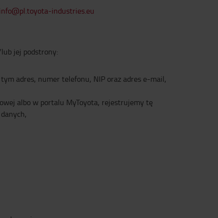
info@pl.toyota-industries.eu
ub jej podstrony:
 tym adres, numer telefonu, NIP oraz adres e-mail,
towej albo w portalu MyToyota, rejestrujemy tę
 danych,