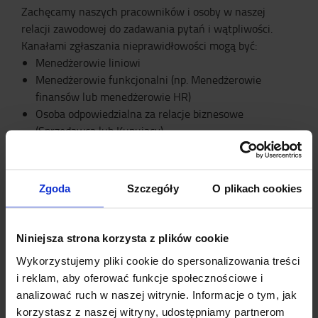
Zachęcamy naszych pracowników i osoby w naszej
relacji zawodowej do zadawania pytań i wątpliwości.
Kanałami zgłaszania nieprawidłowości mogą być:
Menedżerowie liniowi
Menedżerowie funkcjonalni (np. Menedżerowie
finansów lub menedżerowie HR)
Osoba odpowiedzialna za relacje biznesowe
(Sprzedawca lub Kupujący)
Główny radca prawny poprzez Group Compliance
(
compliance@toyota-industries.eu
)
Zgoda
Szczegóły
O plikach cookies
Niniejsza strona korzysta z plików cookie
Infolinia ds. Kodeksu Postępowania jest
Wykorzystujemy pliki cookie do spersonalizowania treści
do Twojej dyspozycji
i reklam, aby oferować funkcje społecznościowe i
analizować ruch w naszej witrynie. Informacje o tym, jak
Nasza infolinia ds. Kodeksu postępowania jest
korzystasz z naszej witryny, udostępniamy partnerom
opcjonalna, a zgłoszenia można dokonywać anonimowo,