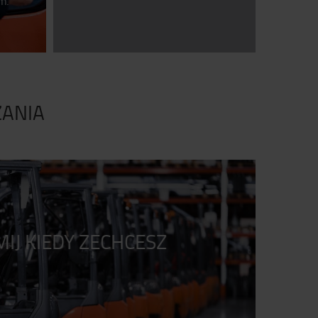
m.
ZANIA
IJ KIEDY ZECHCESZ