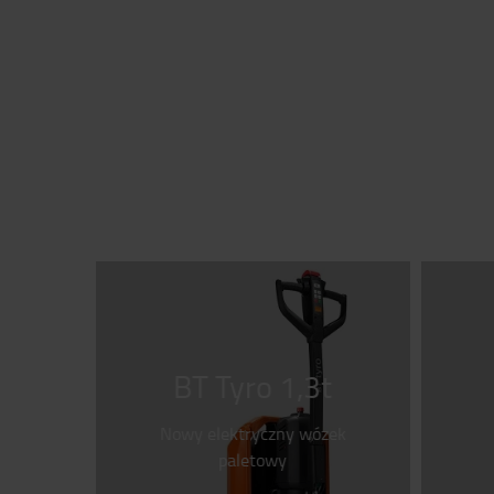
BT Tyro 1,3t
Nowy elektryczny wózek
paletowy