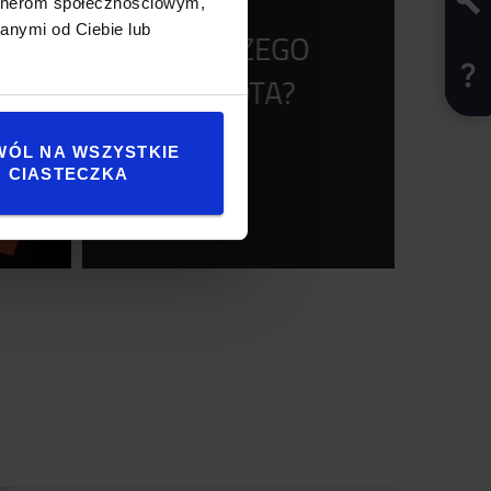
artnerom społecznościowym,
anymi od Ciebie lub
DLACZEGO
TOYOTA?
WÓL NA WSZYSTKIE
CIASTECZKA