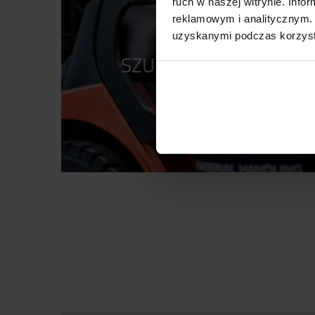
ruch w naszej witrynie. Inf
reklamowym i analitycznym. 
uzyskanymi podczas korzysta
SZUKASZ UŻYWANYC