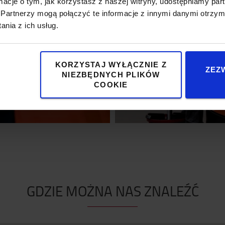
SERWIS
ormacje o tym, jak korzystasz z naszej witryny, udostępniamy p
Partnerzy mogą połączyć te informacje z innymi danymi otrzym
TOYOTA
nia z ich usług.
H WÓZKÓW?
KORZYSTAJ WYŁĄCZNIE Z
ZEZ
NIEZBĘDNYCH PLIKÓW
COOKIE
GDZIE MOŻNA NAS ZNALEŹĆ