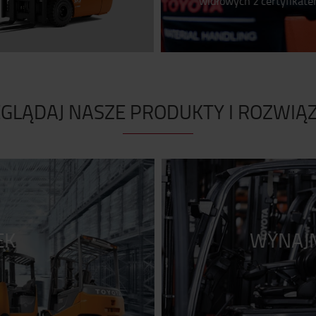
widłowych z certyfikate
GLĄDAJ NASZE PRODUKTY I ROZWIĄ
EK
WYNAJM