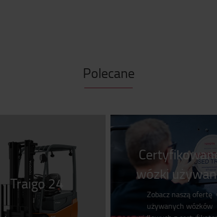
Polecane
Certyfikowan
wózki używan
Traigo 24
Zobacz naszą ofertę
używanych wózków