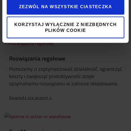
przyczyniające się do wzrostu poziomu wydajności
ZEZWÓL NA WSZYSTKIE CIASTECZKA
kosztowej i energetycznej operacji transportowych.
Dowiedz się więcej >
KORZYSTAJ WYŁĄCZNIE Z NIEZBĘDNYCH
PLIKÓW COOKIE
Rozwiązania regałowe
Pomożemy ci zoptymalizować działalność, ograniczyć
koszty i zwiększyć produktywność dzięki
optymalnemu rozwiązaniu w zakresie składowania.
Dowiedz się więcej >