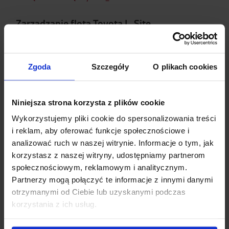
Zarządzanie flotą Toyota I_Site
I_Site łączy Twoją flotę, zbiera dane i zapewnia
ogląd bieżącej sytuacji oraz podpowiada, jak
optymalizować pracę.
Zgoda
Szczegóły
O plikach cookies
Dowiedz się więcej >
Niniejsza strona korzysta z plików cookie
Wykorzystujemy pliki cookie do spersonalizowania treści
i reklam, aby oferować funkcje społecznościowe i
analizować ruch w naszej witrynie. Informacje o tym, jak
Wózki automatyczne
korzystasz z naszej witryny, udostępniamy partnerom
społecznościowym, reklamowym i analitycznym.
Wiele firm korzysta z rozwiązań umożliwiających
Partnerzy mogą połączyć te informacje z innymi danymi
automatyzację procesów transportowych.
otrzymanymi od Ciebie lub uzyskanymi podczas
Oferowana przez nas gama zautomatyzowanych
korzystania z ich usług.
wózków i transporterów wykorzystuje
zaawansowane, elastyczne technologie