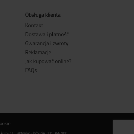
Obsługa klienta
Kontakt
Dostawa i płatność
Gwarancja i zwroty
Reklamacje
Jak kupować online?
FAQs
ookie
1A 96-313 Jaktorów - Infolinia: 801 366 900