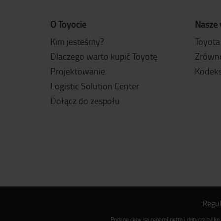
O Toyocie
Nasze 
Kim jesteśmy?
Toyota
Dlaczego warto kupić Toyotę
Zrówn
Projektowanie
Kodeks
Logistic Solution Center
Dołącz do zespołu
Regu
Podane ceny są cenami netto i dotyczą tylk