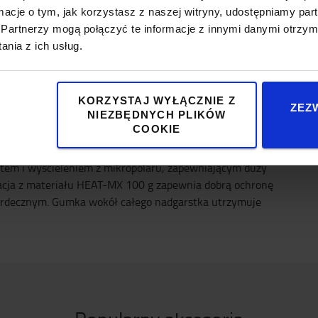
ormacje o tym, jak korzystasz z naszej witryny, udostępniamy p
Specyfikacja
Partnerzy mogą połączyć te informacje z innymi danymi otrzym
nia z ich usług.
Spec
KORZYSTAJ WYŁĄCZNIE Z
unków.
ZEZ
Rozmi
NIEZBĘDNYCH PLIKÓW
COOKIE
etem i wyścieleniem z mikropolaru, zapewniającym duży
lacja z materiału HEAT-MX 100 g zapewnia dobrą ochronę
serdecznym. Gumka wokół całego nadgarstka utrzymuje