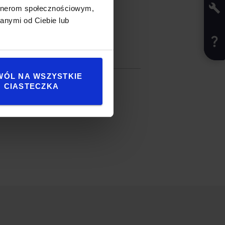
artnerom społecznościowym,
anymi od Ciebie lub
yfikacja
WÓL NA WSZYSTKIE
ar
:
7
CIASTECZKA