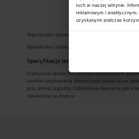
ruch w naszej witrynie. Inf
reklamowym i analitycznym. 
uzyskanymi podczas korzysta
Wytrzymała rękawiczka Atlas Winter
Rękawiczka z koziej skóry do suchych i zimnych war
Specyfikacja techniczna
Elastyczna rękawiczka zimowa z poliestrowym grzbi
komfort użytkowania. Wzmocnione palce i kciuk. Izo
przy zimnej pogodzie. Odblaskowa opaska na palcu 
rękawiczkę na miejscu.