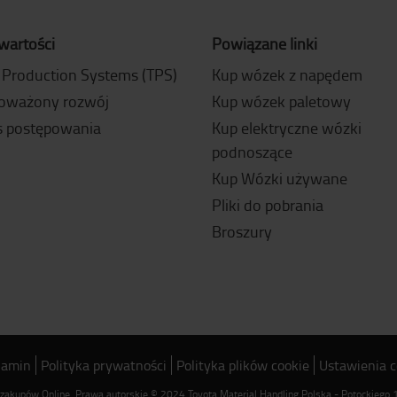
wartości
Powiązane linki
 Production Systems (TPS)
Kup wózek z napędem
oważony rozwój
Kup wózek paletowy
 postępowania
Kup elektryczne wózki
podnoszące
Kup Wózki używane
Pliki do pobrania
Broszury
lamin
Polityka prywatności
Polityka plików cookie
Ustawienia c
o zakupów Online. Prawa autorskie © 2024 Toyota Material Handling Polska - Potockiego 