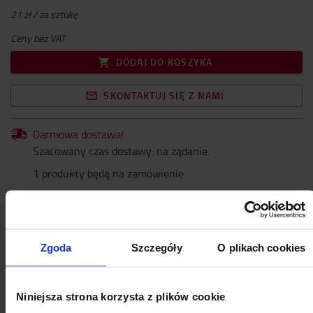
21 zł / za sztukę
Ceny bez VAT
DODAJ DO KOSZYKA
SKONTAKTUJ SIĘ Z NAMI
Darmowa dostawa!
Szacowany czas dostawy: na żądanie.
1 produkty będą na zamówienie
SPECYFIKACJA
Zgoda
Szczegóły
O plikach cookies
Specyfikacja
Niniejsza strona korzysta z plików cookie