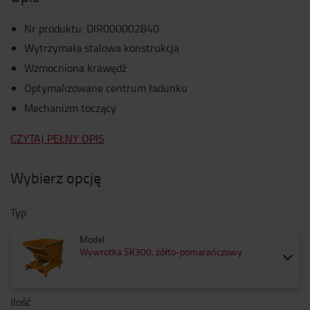
Nr produktu
:
DIR000002840
Wytrzymała stalowa konstrukcja
Wzmocniona krawędź
Optymalizowane centrum ładunku
Mechanizm toczący
CZYTAJ PEŁNY OPIS
Wybierz opcję
Typ
Model
Wywrotka SK300, żółto-pomarańczowy
Ilość