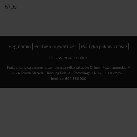
FAQs
Regulamin
Polityka prywatności
Polityka plików cookie
Ustawienia cookie
Podane ceny są cenami netto i dotyczą tylko zakupów Online. Prawa autorskie ©
2024 Toyota Material Handling Polska - Potockiego 1A 96-313 Jaktorów -
Infolinia: 801 366 900