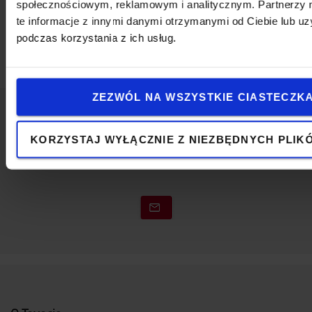
społecznościowym, reklamowym i analitycznym. Partnerzy
Wysokość
:
25,5
cm
te informacje z innymi danymi otrzymanymi od Ciebie lub u
Szerokość
:
23
cm
podczas korzystania z ich usług.
Długość
:
26,3
cm
ZEZWÓL NA WSZYSTKIE CIASTECZK
Napisz do nas
KORZYSTAJ WYŁĄCZNIE Z NIEZBĘDNYCH PLIK