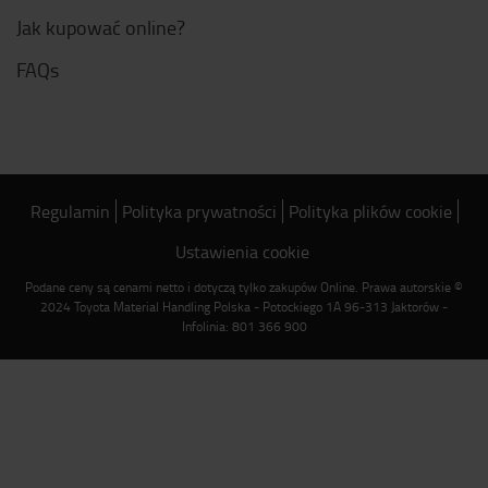
Jak kupować online?
FAQs
Regulamin
Polityka prywatności
Polityka plików cookie
Ustawienia cookie
Podane ceny są cenami netto i dotyczą tylko zakupów Online. Prawa autorskie ©
2024 Toyota Material Handling Polska - Potockiego 1A 96-313 Jaktorów -
Infolinia: 801 366 900