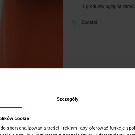
1 produkty będą na zamó
Dodatki
Szczegóły
 plików cookie
do spersonalizowania treści i reklam, aby oferować funkcje sp
SPECYFIKACJA
NAPISZ DO NAS