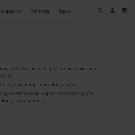
 wiedzy
Promocje
News
81
ma, jak bębna normalnego, lecz nie zawiera on
taśmy.
 taśmy odwiniętej z normalnego bębna.
z bębna taśmowego Skipper można zaczepić w
wolnego bębna pustego.