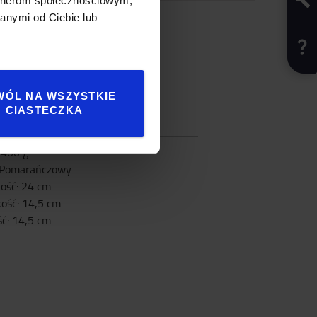
artnerom społecznościowym,
anymi od Ciebie lub
WÓL NA WSZYSTKIE
CIASTECZKA
yfikacja
:
400
g
Pomarańczowy
ość
:
24
cm
kość
:
14,5
cm
ść
:
14,5
cm