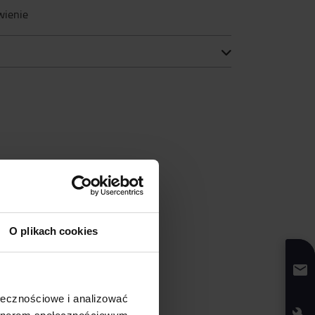
wienie
O plikach cookies
ołecznościowe i analizować