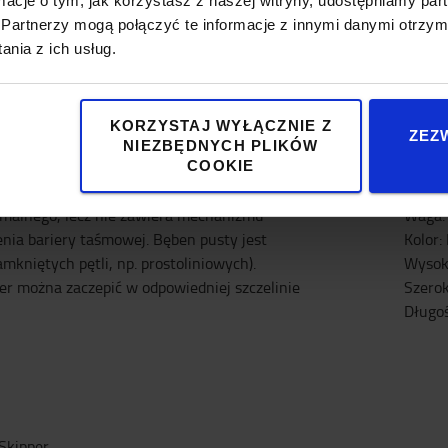
ormacje o tym, jak korzystasz z naszej witryny, udostępniamy p
Partnerzy mogą połączyć te informacje z innymi danymi otrzym
nia z ich usług.
Specyfikacja
KORZYSTAJ WYŁĄCZNIE Z
ZEZ
NIEZBĘDNYCH PLIKÓW
o, lecz nie zawiera on mechanizmu
COOKIE
Spec
iania końca taśmy odwiniętej z normalnego
rmalnego, lecz nie zawiera mechanizmu
Waga
nia bariery taśmowej. Bęben pusty jest
Kolor
:
mkniętych pętli, np. prostoliniowych).
Wysok
 można zaczepić w odpowiedniej szczelinie
Szero
Długo
Skipper