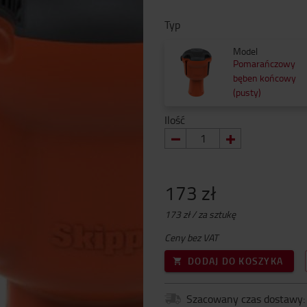
Typ
Model
Pomarańczowy
bęben końcowy
(pusty)
Ilość
173 zł
173 zł / za sztukę
Ceny bez VAT
DODAJ DO KOSZYKA
Szacowany czas dostawy: 