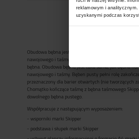
ruch w naszej witrynie. Inf
reklamowym i analitycznym. 
uzyskanymi podczas korzysta
Obudowa bębna jest taka sama, jak bębna normalneg
nawojowego i taśmy. Bęben końcowy służy do zaczep
bębna. Obudowa bębna jest taka sama, jak bębna no
nawojowego i taśmy. Bęben pusty pełni rolę zakończe
przeznaczony dla barier otwartych (nie tworzących za
Chomątko kończące taśmę z bębna taśmowego Skipper
dowolnego bębna pustego.
Współpracuje z następującym wyposażeniem:
- wsporniki marki Skipper
- podstawa i słupek marki Skipper
- uchwyt planszy informacyjnej o formacie A4 marki 