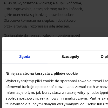
eFlex są wyposażone w okrągłe słupki końcowe,
które zapewniają lepszą ochronę na ich końcach,
gdzie uderzenia są bardziej prawdopodobne.
Obrotowe kołnierze na słupkach dodatkowo
przekierowują i rozpraszają siłę uderzeń.
Opcjonalnie dostępna z zabezpieczeniem przed
wjechaniem pod barierę eFlex ForkGuard
Specyfikacja techniczna
Zgoda
Szczegóły
O pl
Testowano zgodnie z PAS13
Standardowe zabezpieczenie zakończenia regału
pochłania energię do 27 314 dżuli przy kącie uderzenia
Niniejsza strona korzysta z plików cookie
22,5°
Wykorzystujemy pliki cookie do spersonalizowania treści i r
Posiada trwałą barwę na całej grubości materiału
oferować funkcje społecznościowe i analizować ruch w nasze
odporną na działanie promieni UV
Informacje o tym, jak korzystasz z naszej witryny, udostęp
Specyfikacja
społecznościowym, reklamowym i analitycznym. Partnerzy
te informacje z innymi danymi otrzymanymi od Ciebie lub u
Długość
:
1
m