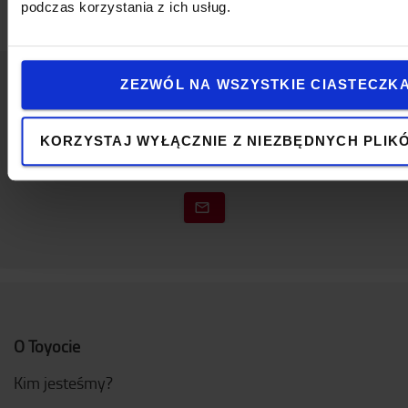
podczas korzystania z ich usług.
ZEZWÓL NA WSZYSTKIE CIASTECZK
Napisz do nas
KORZYSTAJ WYŁĄCZNIE Z NIEZBĘDNYCH PLIK
O Toyocie
Kim jesteśmy?