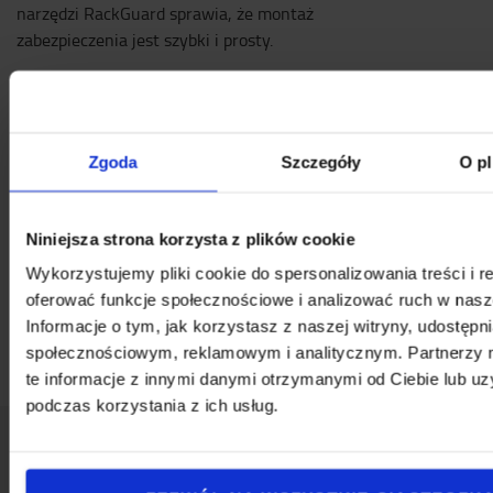
narzędzi RackGuard sprawia, że montaż
zabezpieczenia jest szybki i prosty.
Specyfikacja techniczna
Wysokość 600 mm
Certyfikat TÜV zgodności z normami DIN EN 15512 i DIN
Zgoda
Szczegóły
O pl
EN 15635
Specjalny polimer pochłaniający energię do 1000 dżuli
Niniejsza strona korzysta z plików cookie
Specyfikacja
Wykorzystujemy pliki cookie do spersonalizowania treści i r
Szerokość
:
10,2
cm
oferować funkcje społecznościowe i analizować ruch w nasze
Długość
:
4,5
cm
Informacje o tym, jak korzystasz z naszej witryny, udostęp
Wysokość
:
60
cm
społecznościowym, reklamowym i analitycznym. Partnerzy
te informacje z innymi danymi otrzymanymi od Ciebie lub u
podczas korzystania z ich usług.
Napisz do nas