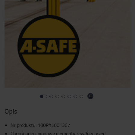
Opis
Nr produktu
:
100PAL001367
Chroni nogi i pionowe elementy regałów przed