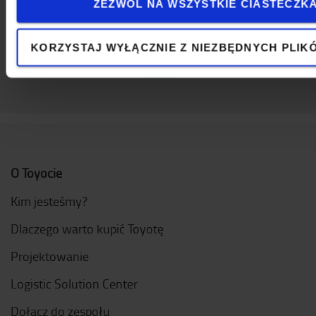
ZEZWÓL NA WSZYSTKIE CIASTECZK
KORZYSTAJ WYŁĄCZNIE Z NIEZBĘDNYCH PLIK
O Toyocie
Kim jesteśmy?
Dlaczego warto kupić Toyotę
Projektowanie
Logistic Solution Center
Dołącz do zespołu