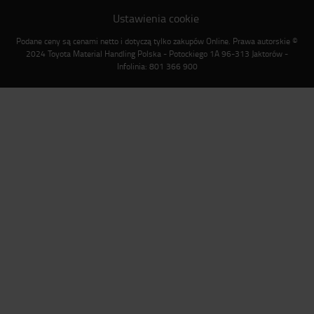
Ustawienia cookie
Podane ceny są cenami netto i dotyczą tylko zakupów Online. Prawa autorskie ©
2024 Toyota Material Handling Polska - Potockiego 1A 96-313 Jaktorów -
Infolinia: 801 366 900