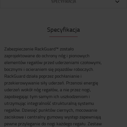
SPECYFIKACJA
Specyfikacja
Zabezpieczenie RackGuard™ zostało
zaprojektowane do ochrony nóg i pionowych
elementów regałów przed uderzeniami czołowymi,
bocznymi i ocieraniem się pojazdów roboczych.
RackGuard działa poprzez pochłanianie i
przekierowywanie siły uderzeń. Przenosi energię
uderzeń wokół nóg regałów, a nie przez nogi,
zapobiegając tym samym ich uszkodzeniom i
utrzymując integralność strukturalną systemu
regałów. Dziesięć punktów ciernych, mocowanie
zaciskowe i centralny gumowy występ zapewniają
pewne przyleganie do nogi każdego regału. Zestaw