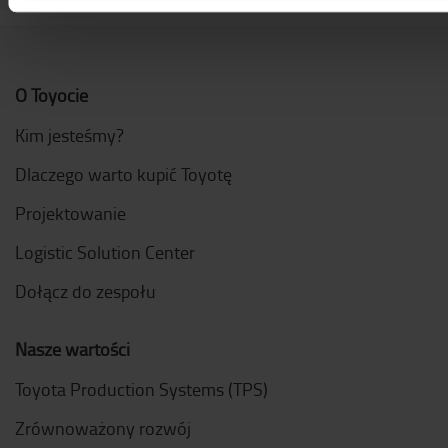
O Toyocie
Kim jesteśmy?
Dlaczego warto kupić Toyotę
Projektowanie
Logistic Solution Center
Dołącz do zespołu
Nasze wartości
Toyota Production Systems (TPS)
Zrównoważony rozwój