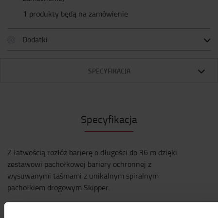
1 produkty będą na zamówienie
Dodatki
SPECYFIKACJA
Specyfikacja
Z łatwością rozłóż barierę o długości do 36 m dzięki
zestawowi pachołkowej bariery ochronnej z
wysuwanymi taśmami z unikalnym spiralnym
pachołkiem drogowym Skipper.
Stwórz bezpieczną strefę dzięki zestawowi