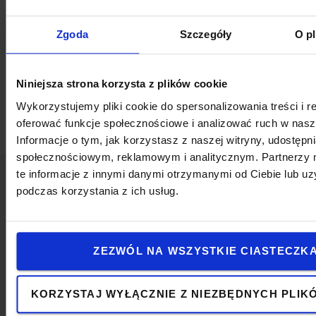
pachołkowej bariery ochronnej z wysuwanymi
taśmami Skipper.
Zgoda
Szczegóły
O pl
Specyfikacja techniczna
Zawartość zestawu:
Niniejsza strona korzysta z plików cookie
* 4x pachołek drogowy Skipper
Wykorzystujemy pliki cookie do spersonalizowania treści i r
* 4x główka z taśmą
oferować funkcje społecznościowe i analizować ruch w nasze
Informacje o tym, jak korzystasz z naszej witryny, udostęp
społecznościowym, reklamowym i analitycznym. Partnerzy
te informacje z innymi danymi otrzymanymi od Ciebie lub u
podczas korzystania z ich usług.
Napisz do nas
ZEZWÓL NA WSZYSTKIE CIASTECZK
KORZYSTAJ WYŁĄCZNIE Z NIEZBĘDNYCH PLIK