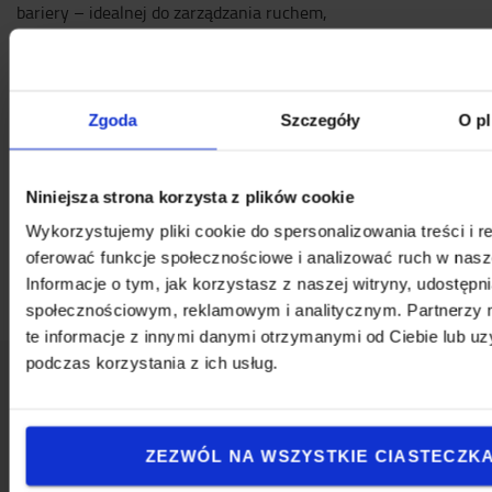
bariery – idealnej do zarządzania ruchem,
imprezami / tłumem, placami budów i nie tylko.
Górna część stożka jest wykonana z elastycznej
mieszanki, a podstawa w 100% z wytrzymałego
Zgoda
Szczegóły
O pl
plastiku z recyklingu.
Specyfikacja techniczna
Niniejsza strona korzysta z plików cookie
Zawartość zestawu:
Wykorzystujemy pliki cookie do spersonalizowania treści i r
4x główki z taśmą
oferować funkcje społecznościowe i analizować ruch w nasze
4x standardowy pachołek drogowy 75 cm
Informacje o tym, jak korzystasz z naszej witryny, udostęp
społecznościowym, reklamowym i analitycznym. Partnerzy
te informacje z innymi danymi otrzymanymi od Ciebie lub u
podczas korzystania z ich usług.
Napisz do nas
ZEZWÓL NA WSZYSTKIE CIASTECZK