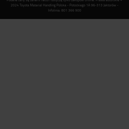
2024 Toyota Material Handling Polska - Potockiego 1A 96-313 Jaktorów -
Infolinia: 801 366 900