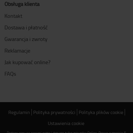
Obsługa klienta
Kontakt
Dostawa i płatność
Gwarancja i zwroty
Reklamacje
Jak kupować online?
FAQs
Regulamin
Polityka prywatności
Polityka plików cookie
Ustawienia cookie
Podane ceny są cenami netto i dotyczą tylko zakupów Online. Prawa autorskie ©