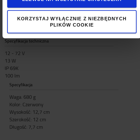
bezpieczeństwa do różnych zastosowań. Tworzy
ono dobrze widoczną strefę bezpieczeństwa, by
KORZYSTAJ WYŁĄCZNIE Z NIEZBĘDNYCH
trzymać pracowników i pieszych z dala od
PLIKÓW COOKIE
poruszających się pojazdów.
Specyfikacja techniczna
12 - 72 V
13 W
IP 69K
100 lm
Specyfikacja
Waga
:
680
g
Kolor
:
Czerwony
Wysokość
:
12,7
cm
Szerokość
:
12
cm
Długość
:
7,7
cm