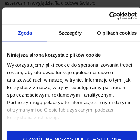
estetycznim wyglądzie. Ta diodowe światło
bezpieczeństwa zostało zaprojektowana z myślą o
różnych zastosowaniach związanych z
bezpieczeństwem, w tym na wózkach widłowych i
innych, pojazdach budowlanych i sprzęcie
Zgoda
Szczegóły
O plikach cookies
rolniczym. Dostępne w dwóch różnych
konfiguracjach kolorystycznych, by stworzyć
najlepsze rozwiązanie dla każdej branży i
Niniejsza strona korzysta z plików cookie
zastosowania
Wykorzystujemy pliki cookie do spersonalizowania treści i
reklam, aby oferować funkcje społecznościowe i
Nie pozwól, by wypadki w miejscu pracy stały się
analizować ruch w naszej witrynie. Informacje o tym, jak
powszechne. Alarmy dźwiękowe są mniej
korzystasz z naszej witryny, udostępniamy partnerom
skuteczne w głośnym otoczeniu, gdzie mogą nie
społecznościowym, reklamowym i analitycznym.
być słyszalne. Zabezpieczenia wizualne są
Partnerzy mogą połączyć te informacje z innymi danymi
skuteczniejsze, dlatego opracowaliśmy
otrzymanymi od Ciebie lub uzyskanymi podczas
innowacyjne nowe urządzenie zabezpieczające
korzystania z ich usług.
zaprojektowane w celu zwiększenia widoczności i
zapobiegania wypadkom.
Ten model to niezawodne, uniwersalne światło
ZEZWÓL NA WSZYSTKIE CIASTECZKA