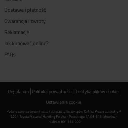
Dostawa i płatność
Gwarancja i zwroty
Reklamacje
Jak kupować online?
FAQs
Regulamin
Polityka prywatności
Polityka plików cookie
Ustawienia cookie
Podane ceny są cenami netto i dotyczą tylko zakupów Online. Prawa autorskie ©
2024 Toyota Material Handling Polska - Potockiego 1A 96-313 Jaktorów -
Infolinia: 801 366 900