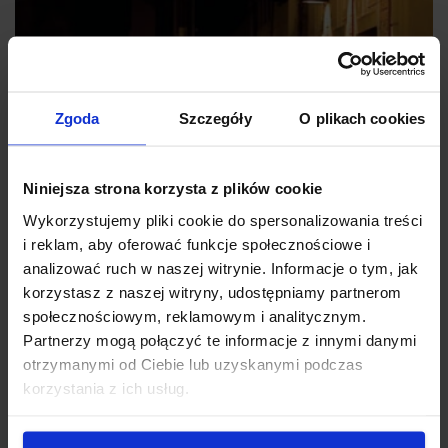
Zgoda
Szczegóły
O plikach cookies
Niniejsza strona korzysta z plików cookie
Wykorzystujemy pliki cookie do spersonalizowania treści
i reklam, aby oferować funkcje społecznościowe i
analizować ruch w naszej witrynie. Informacje o tym, jak
Ćśśś!!! Praca w ciszy
korzystasz z naszej witryny, udostępniamy partnerom
BT Silent Lifter jest idealny do nocnych dostaw w
społecznościowym, reklamowym i analitycznym.
mieszkalnych obszarach, dzięki poziomowi hałasu
Partnerzy mogą połączyć te informacje z innymi danymi
pracującego wózka niższym od 60 dB. BT Lifter Silent
otrzymanymi od Ciebie lub uzyskanymi podczas
korzystania z ich usług.
został oznakowany etykietą Quiet Mark od 2012
roku.