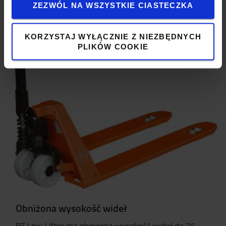
ZEZWÓL NA WSZYSTKIE CIASTECZKA
Kup BT Lifter Silent
KORZYSTAJ WYŁĄCZNIE Z NIEZBĘDNYCH
PLIKÓW COOKIE
Obniżona wysokość wideł
BT Low Lifter ma obniżoną wysokość wideł do 75