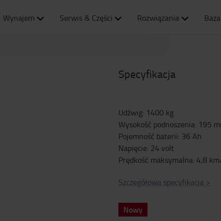
Wynajem
Serwis & Części
Rozwiązania
Baza
Specyfikacja
Udźwig
:
1400
kg
Wysokość podnoszenia
:
195
m
Pojemność baterii
:
36
Ah
Napięcie
:
24
volt
Prędkość maksymalna
:
4,8
km
Szczegółowa specyfikacja
>
Nowy