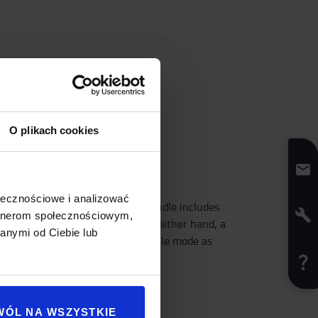
O plikach cookies
Ergonomic handle
ołecznościowe i analizować
The intuitive and easy-to-use handle includes
artnerom społecznościowym,
buttons to control the forks with either hand, a
anymi od Ciebie lub
safety button, a PIN code and turtle mode as
standard for safe operations.
WÓL NA WSZYSTKIE