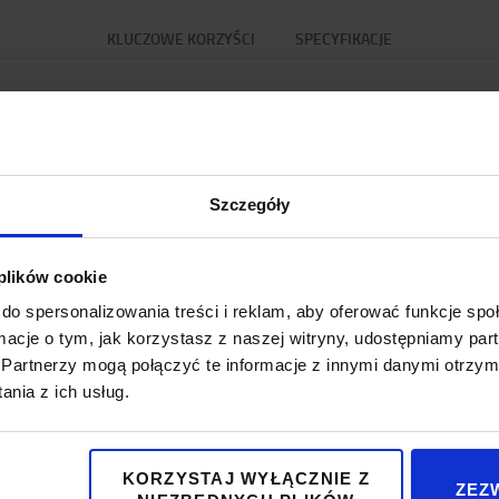
KLUCZOWE KORZYŚCI
SPECYFIKACJE
Kluczowe korzyści
Szczegóły
 plików cookie
do spersonalizowania treści i reklam, aby oferować funkcje sp
d for battery exchange, this
ormacje o tym, jak korzystasz z naszej witryny, udostępniamy p
th fork configurations
Partnerzy mogą połączyć te informacje z innymi danymi otrzym
x520 mm.
nia z ich usług.
KORZYSTAJ WYŁĄCZNIE Z
ZEZ