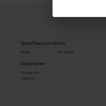
Specyfikacja produktu
Model
LHE140BE
Opcjonalnie
Niczego nie
wybrano