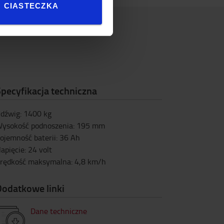
CIASTECZKA
pecyfikacja techniczna
dźwig
:
1400
kg
ysokość podnoszenia
:
195
mm
ojemność baterii
:
36
Ah
apięcie
:
24
volt
rędkość maksymalna
:
4,8
km/h
Dodatkowe linki
Dane techniczne