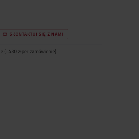
SKONTAKTUJ SIĘ Z NAMI
ie
(+
430 złper zamówienie
)
i