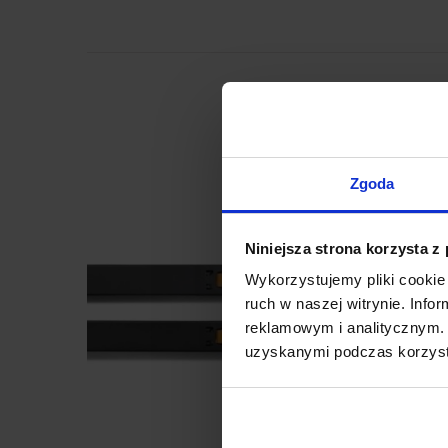
Zgoda
Niniejsza strona korzysta z
Fork configurations
Wykorzystujemy pliki cookie 
To fit the battery stan
ruch w naszej witrynie. Inf
pallet trucks comes wi
reklamowym i analitycznym. 
800x370 mm and 800
uzyskanymi podczas korzysta