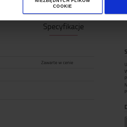
NIEZBĘDNYCH PLIKÓW
COOKIE
Specyfikacje
S
Zawarte w cenie
U
W
P
N
P