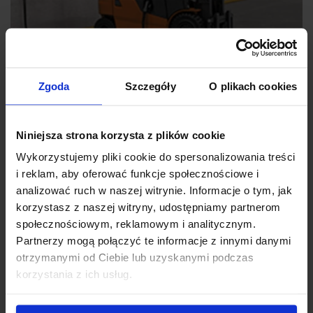
Zgoda
Szczegóły
O plikach cookies
Inteligentne litowo-jonowe pakiety zasilające
Niniejsza strona korzysta z plików cookie
Inteligentne pakiety zasilające oparte na akumulatorach
Wykorzystujemy pliki cookie do spersonalizowania treści
litowo-jonowych o wysokiej gęstości firmy Toyota
i reklam, aby oferować funkcje społecznościowe i
umożliwiają osiągnięcie maksymalnej wydajności
analizować ruch w naszej witrynie. Informacje o tym, jak
energetycznej przy jednoczesnym obniżeniu kosztów
korzystasz z naszej witryny, udostępniamy partnerom
energii i emisji CO2.
społecznościowym, reklamowym i analitycznym.
Partnerzy mogą połączyć te informacje z innymi danymi
otrzymanymi od Ciebie lub uzyskanymi podczas
korzystania z ich usług.