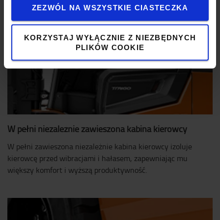
ZEZWÓL NA WSZYSTKIE CIASTECZKA
KORZYSTAJ WYŁĄCZNIE Z NIEZBĘDNYCH
PLIKÓW COOKIE
W pełni niezależnie zawieszona kabina kierowcy
W pełni zawieszona niezależnie kabina kierowcy izoluje
kierowcę przed wibracjami i hałasem, zapewniając mu
większy komfort i wyższą produktywność.