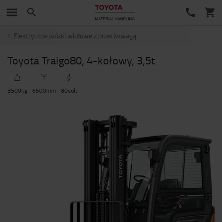
Elektryczne wózki widłowe z przeciwwagą
Toyota Traigo80, 4-kołowy, 3,5t
3500
kg
6500
mm
80
volt