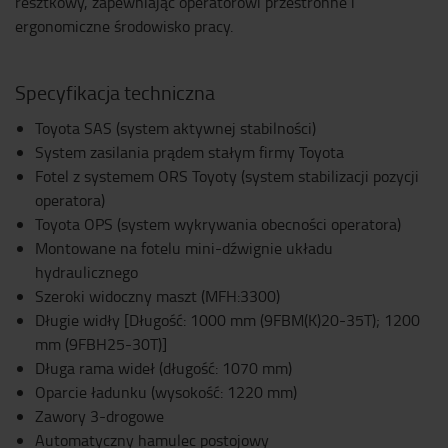
resztkowy, zapewniając operatorowi przestronne i
ergonomiczne środowisko pracy.
Specyfikacja techniczna
Toyota SAS (system aktywnej stabilności)
System zasilania prądem stałym firmy Toyota
Fotel z systemem ORS Toyoty (system stabilizacji pozycji
operatora)
Toyota OPS (system wykrywania obecności operatora)
Montowane na fotelu mini-dźwignie układu
hydraulicznego
Szeroki widoczny maszt (MFH:3300)
Długie widły [Długość: 1000 mm (9FBM(K)20-35T); 1200
mm (9FBH25-30T)]
Długa rama wideł (długość: 1070 mm)
Oparcie ładunku (wysokość: 1220 mm)
Zawory 3-drogowe
Automatyczny hamulec postojowy