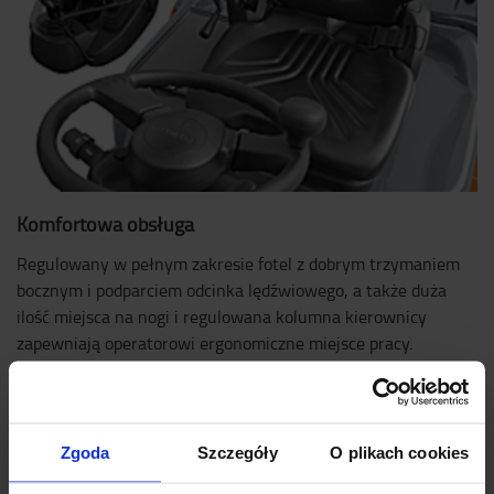
Komfortowa obsługa
Regulowany w pełnym zakresie fotel z dobrym trzymaniem
bocznym i podparciem odcinka lędźwiowego, a także duża
ilość miejsca na nogi i regulowana kolumna kierownicy
zapewniają operatorowi ergonomiczne miejsce pracy.
Zgoda
Szczegóły
O plikach cookies