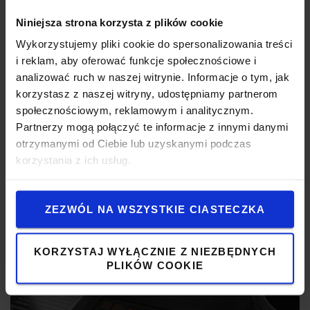
Niniejsza strona korzysta z plików cookie
Wykorzystujemy pliki cookie do spersonalizowania treści
i reklam, aby oferować funkcje społecznościowe i
analizować ruch w naszej witrynie. Informacje o tym, jak
korzystasz z naszej witryny, udostępniamy partnerom
społecznościowym, reklamowym i analitycznym.
Partnerzy mogą połączyć te informacje z innymi danymi
otrzymanymi od Ciebie lub uzyskanymi podczas
Doskonała widoczność we wszystkie strony
korzystania z ich usług.
Odpowiednio zaprojektowany maszt i osłona górna
zapewniają doskonałą widoczność ładunku i otoczenia.
ZEZWÓL NA WSZYSTKIE CIASTECZKA
KORZYSTAJ WYŁĄCZNIE Z NIEZBĘDNYCH
PLIKÓW COOKIE