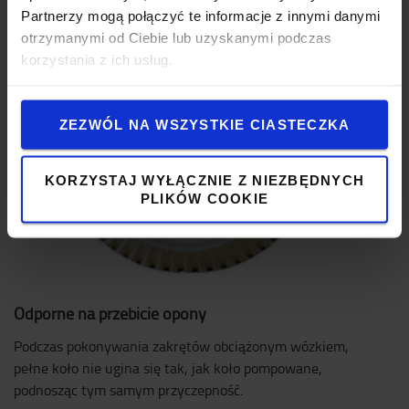
Partnerzy mogą połączyć te informacje z innymi danymi
otrzymanymi od Ciebie lub uzyskanymi podczas
korzystania z ich usług.
ZEZWÓL NA WSZYSTKIE CIASTECZKA
KORZYSTAJ WYŁĄCZNIE Z NIEZBĘDNYCH
PLIKÓW COOKIE
Odporne na przebicie opony
Podczas pokonywania zakrętów obciążonym wózkiem,
pełne koło nie ugina się tak, jak koło pompowane,
podnosząc tym samym przyczepność.