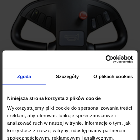
Zgoda
Szczegóły
O plikach cookies
Ergonomiczna rączka
Zapewnia operatorowi doskonałą kontrolę nad wszystkimi
Niniejsza strona korzysta z plików cookie
funkcjami. Przycisk wolnej jazdy podnosi poziom
Wykorzystujemy pliki cookie do spersonalizowania treści
bezpieczeństwa w ciasnych przestrzeniach (lub w
i reklam, aby oferować funkcje społecznościowe i
zatłoczonych miejscach).
analizować ruch w naszej witrynie. Informacje o tym, jak
korzystasz z naszej witryny, udostępniamy partnerom
społecznościowym, reklamowym i analitycznym.