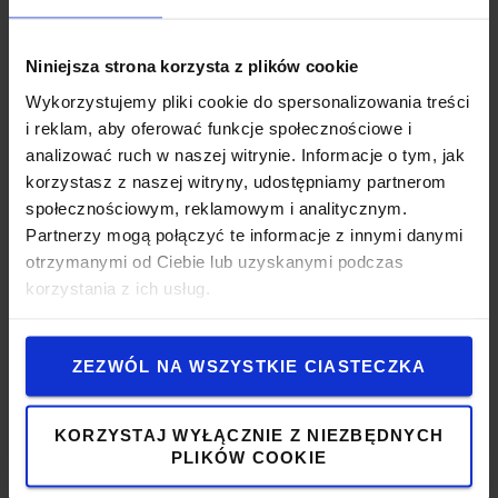
Niniejsza strona korzysta z plików cookie
Wykorzystujemy pliki cookie do spersonalizowania treści
i reklam, aby oferować funkcje społecznościowe i
analizować ruch w naszej witrynie. Informacje o tym, jak
korzystasz z naszej witryny, udostępniamy partnerom
społecznościowym, reklamowym i analitycznym.
Partnerzy mogą połączyć te informacje z innymi danymi
otrzymanymi od Ciebie lub uzyskanymi podczas
korzystania z ich usług.
With SSAB Zero™ steel
ZEZWÓL NA WSZYSTKIE CIASTECZKA
We use recycled steel produced with fossil-free electricity
and biogas in the most common frame sizes of our hand
KORZYSTAJ WYŁĄCZNIE Z NIEZBĘDNYCH
pallet trucks. The presence of SSAB Zero™ steel grants a
PLIKÓW COOKIE
significantly smaller carbon footprint compared to virgin