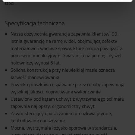
steel.
Specyfikacja techniczna
Nasza dożywotnia gwarancja zapewnia klientowi 99-
letnia gwarancję na ramę wideł, obejmującą defekty
materiałowe i wadliwe spawy, które można powiązać z
procesem produkcyjnym. Gwarancja na pompę i dyszel
holowniczy wynosi 5 lat.
Solidna konstrukcja przy niewielkiej masie oznacza
łatwość manewrowania
Powłoka proszkowa i spawanie przez roboty zapewniają
wysokiej jakości, dopracowane wykończenie
Ustawiony pod kątem uchwyt z wytrzymałego polimeru
zapewnia najlepszy, ergonomiczny chwyt
Zawór sterujący opuszczaniem umożliwia płynne,
kontrolowane opuszczanie.
Mocne, wytrzymałe łożysko oporowe w standardzie,
ułatwiające kierowanie i zwiększające trwałość