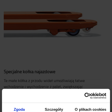
Specjalne kółka najazdowe
Te małe kółka z przodu wideł umożliwiają łatwe
wchodzenie i wychodzenie z palet, zwiększając
produktywność i zmniejszając zużycie wideł.
Zgoda
Szczegóły
O plikach cookies