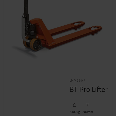
LHM230P
BT Pro Lifter
2300
kg
200
mm