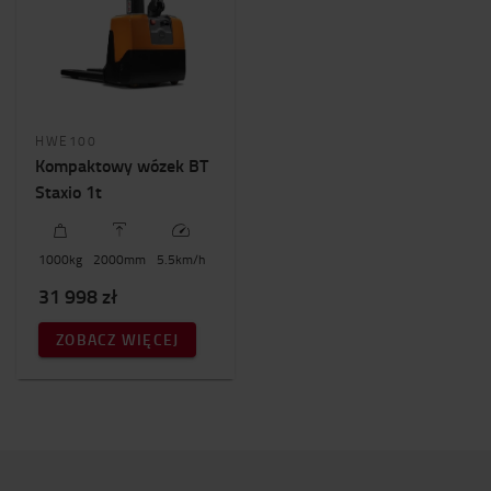
HWE100
Kompaktowy wózek BT
Staxio 1t
1000
kg
2000
mm
5.5
km/h
31 998 zł
ZOBACZ WIĘCEJ