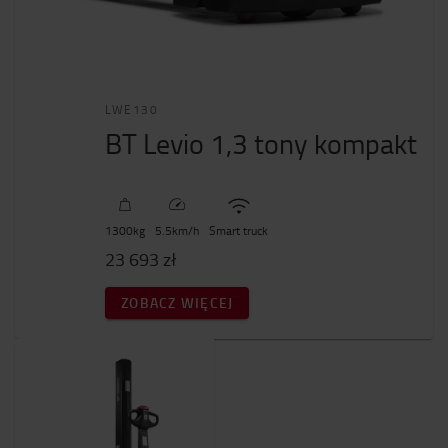
LWE130
BT Levio 1,3 tony kompakt
1300
kg
5.5
km/h
Smart truck
23 693 zł
ZOBACZ WIĘCEJ