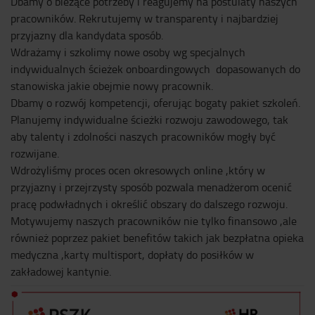
Dbamy o bieżące potrzeby i reagujemy na postulaty naszych
pracowników. Rekrutujemy w transparenty i najbardziej
przyjazny dla kandydata sposób.
Wdrażamy i szkolimy nowe osoby wg specjalnych
indywidualnych ścieżek onboardingowych dopasowanych do
stanowiska jakie obejmie nowy pracownik.
Dbamy o rozwój kompetencji, oferując bogaty pakiet szkoleń.
Planujemy indywidualne ścieżki rozwoju zawodowego, tak
aby talenty i zdolności naszych pracowników mogły być
rozwijane.
Wdrożyliśmy proces ocen okresowych online ,który w
przyjazny i przejrzysty sposób pozwala menadżerom ocenić
pracę podwładnych i określić obszary do dalszego rozwoju.
Motywujemy naszych pracowników nie tylko finansowo ,ale
również poprzez pakiet benefitów takich jak bezpłatna opieka
medyczna ,karty multisport, dopłaty do posiłków w
zakładowej kantynie.