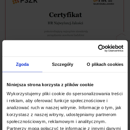
Zgoda
Szczegóły
O plikach cookies
Wyróżnienie to napawa nas dumą i motywuje do dalszych
Niniejsza strona korzysta z plików cookie
działań na rzecz rozwoju naszych zasobów ludzkich .To ludzie,
Wykorzystujemy pliki cookie do spersonalizowania treści
ich wiedza i zaangażowanie są bowiem naszym
i reklam, aby oferować funkcje społecznościowe i
najcenniejszym zasobem.
analizować ruch w naszej witrynie. Informacje o tym, jak
korzystasz z naszej witryny, udostępniamy partnerom
społecznościowym, reklamowym i analitycznym.
Partnerzy mogą połączyć te informacje z innymi danymi