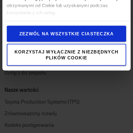
otrzymanymi od Ciebie lub uzyskanymi podczas
korzystania z ich usług.
O Toyocie
Kim jesteśmy?
ZEZWÓL NA WSZYSTKIE CIASTECZKA
Dlaczego warto kupić Toyotę
Projektowanie
KORZYSTAJ WYŁĄCZNIE Z NIEZBĘDNYCH
PLIKÓW COOKIE
Logistic Solution Center
Dołącz do zespołu
Nasze wartości
Toyota Production Systems (TPS)
Zrównoważony rozwój
Kodeks postępowania