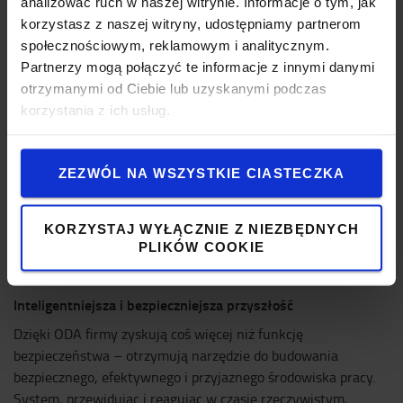
analizować ruch w naszej witrynie. Informacje o tym, jak
zakresie tego, czego klienci mogą oczekiwać od naszych
korzystasz z naszej witryny, udostępniamy partnerom
wózków prowadzonych” – wyjaśnia Jimmy Henrard, Product
społecznościowym, reklamowym i analitycznym.
Manager Safety Solutions w Toyota Material Handling
Partnerzy mogą połączyć te informacje z innymi danymi
Europe. „Naszym celem jest tworzenie rozwiązań, które
otrzymanymi od Ciebie lub uzyskanymi podczas
aktywnie wspierają operatorów, a nie tylko reagują na ich
korzystania z ich usług.
działania. Dzięki ciągłemu monitorowaniu danych, pozycji i
ruchu wózka, ODA inteligentnie dostosowuje jego pracę,
zapewniając płynniejsze i bezpieczniejsze operacje w każdym
ZEZWÓL NA WSZYSTKIE CIASTECZKA
zastosowaniu. To kierunek, w którym zmierzamy – integracja
technologii adaptacyjnych, które dają naszym klientom
realną przewagę w zakresie bezpieczeństwa, łatwości obsługi
KORZYSTAJ WYŁĄCZNIE Z NIEZBĘDNYCH
i produktywności.”
PLIKÓW COOKIE
Inteligentniejsza i bezpieczniejsza przyszłość
Dzięki ODA firmy zyskują coś więcej niż funkcję
bezpieczeństwa – otrzymują narzędzie do budowania
bezpiecznego, efektywnego i przyjaznego środowiska pracy.
System, przewidując i reagując w czasie rzeczywistym,