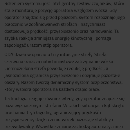
Rdzeniem systemu jest inteligentny zestaw czujników, który
stale monitoruje pozycję operatora względem wózka. Gdy
operator znajdzie się przed pojazdem, system rozpoznaje jego
położenie w zdefiniowanych strefach i natychmiast
dostosowuje prędkość, przyspieszenie oraz hamowanie. Ta
szybka reakcja zmniejsza energię kinetyczną i pomaga
zapobiegać urazom stóp operatora.
ODA działa w oparciu o trzy intuicyjne strefy. Strefa
czerwona oznacza natychmiastowe zatrzymanie wózka.
Ciemnozielona strefa powoduje redukcję prędkości, a
jasnozielona ogranicza przyspieszenie i obejmuje pozostałe
obszary. Razem tworzą dynamiczny system bezpieczeństwa,
który wspiera operatora na każdym etapie pracy.
Technologia reaguje również wtedy, gdy operator znajdzie się
poza wyznaczonymi strefami. W takich sytuacjach kąt skrętu
uruchamia tryb łagodny, ograniczający prędkość i
przyspieszenie, dzięki czemu wózek pozostaje stabilny i
przewidywalny. Wszystkie zmiany zachodzą automatycznie i