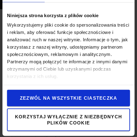
Niniejsza strona korzysta z plików cookie
Łatwość manewrowania
Wykorzystujemy pliki cookie do spersonalizowania treści
i reklam, aby oferować funkcje społecznościowe i
Ten wózek sterowany przez operatora pieszego nadaje
analizować ruch w naszej witrynie. Informacje o tym, jak
się do zastosowań o małej, średniej, ale również dużej
korzystasz z naszej witryny, udostępniamy partnerom
intensywności transportu. Sprawuje się idealnie w
społecznościowym, reklamowym i analitycznym.
ciasnych przestrzeniach, takich jak sklepy detaliczne i
Partnerzy mogą połączyć te informacje z innymi danymi
supermarkety, a jednocześnie w transporcie pionowym
otrzymanymi od Ciebie lub uzyskanymi podczas
oraz w załadunku i rozładunku pojazdów Zmieści się
korzystania z ich usług.
nawet wewnątrz niewielkiej skrzyni ładunkowej pojazdu
i również tam będzie nim łatwo manewrować. Ten
nowatorski, lekki wózek niskiego podnoszenia waży tylko
ZEZWÓL NA WSZYSTKIE CIASTECZKA
269 kg (z akumulatorem 105 Ah), natomiast unosi
ładunki o wadze do 1,6 tony i może je przewozić je na
odcinkach od krótkich do średnich z prędkością do 6
KORZYSTAJ WYŁĄCZNIE Z NIEZBĘDNYCH
km/h.
PLIKÓW COOKIE
Prowadzi się go komfortowo dzięki intuicyjnej obsłudze,