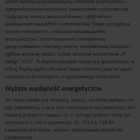
został całkowicie przebudowany. Ponowne przemyślenie i
zoptymalizowanie konstrukcji zaowocowało pozbyciem się
tradycyjnej komory akumulatorowej i optymalnym
spasowaniem wszystkich komponentów. Dzięki szczególnie
wysoko ocenionemu, unikatowo wbudowanemu
akumulatorowi, zamontowanemu standardowo
oprzyrządowaniu telematycznemu, kompaktowej budowie i
ogólnie wysokiej jakości, wózek otrzymał wyróżnienie „iF
Design 2020”.. To dopiero początek nowej ery optymalizacji, w
której Toyota będzie oferować swym klientom jeszcze lepsze
rozwiązania do transportu magazynowego materiałów.
Wyższa wydajność energetyczna
Ten nowy wózek jest mniejszy, lżejszy, nie mniej wydajny niż
jego poprzednicy, a przy tym rewolucyjnie oszczędniejszy. Jest
zasilany prądem o napięciu 24 V, którego źródłem może być
akumulator Li-Ion o pojemności 50, 105 lub 150 Ah.
Ładowanie jest łatwe, szybkie i dostosowane do potrzeb
użytkownika.