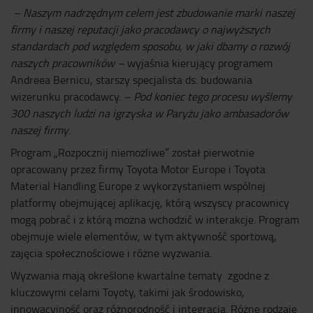
–
Naszym nadrzędnym celem jest zbudowanie marki naszej
firmy i naszej reputacji jako pracodawcy o najwyższych
standardach pod względem sposobu, w jaki dbamy o rozwój
naszych pracowników
–
wyjaśnia kierujący programem
Andreea Bernicu, starszy specjalista ds. budowania
wizerunku pracodawcy.
– Pod koniec tego procesu wyślemy
300 naszych ludzi na igrzyska w Paryżu jako ambasadorów
naszej firmy
.
Program „Rozpocznij niemożliwe” został pierwotnie
opracowany przez firmy Toyota Motor Europe i Toyota
Material Handling Europe z wykorzystaniem wspólnej
platformy obejmującej aplikację, którą wszyscy pracownicy
mogą pobrać i z którą można wchodzić w interakcje. Program
obejmuje wiele elementów, w tym aktywność sportową,
zajęcia społecznościowe i różne wyzwania.
Wyzwania mają określone kwartalne tematy zgodne z
kluczowymi celami Toyoty, takimi jak środowisko,
innowacyjność oraz różnorodność i integracja. Różne rodzaje