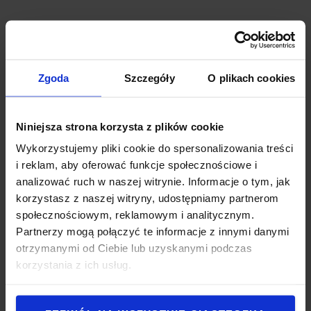
Dowiedz się więcej>
Zgoda
Szczegóły
O plikach cookies
I_Site zarządzanie flotą wózków widłowych
Chcesz wiedzieć więcej o Twojej flocie wózków
widłowych? Z I_Site to bardzo proste!
Niniejsza strona korzysta z plików cookie
Wykorzystujemy pliki cookie do spersonalizowania treści
Dowiedz się więcej>
i reklam, aby oferować funkcje społecznościowe i
analizować ruch w naszej witrynie. Informacje o tym, jak
korzystasz z naszej witryny, udostępniamy partnerom
I_Site - monitorowanie uderzeń wózków
społecznościowym, reklamowym i analitycznym.
Partnerzy mogą połączyć te informacje z innymi danymi
widłowych [VIDEO]
otrzymanymi od Ciebie lub uzyskanymi podczas
Zobacz jak możesz kontrolować ilość uderzeń w
korzystania z ich usług.
Twojej flocie wózków widłowych