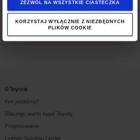
ZEZWÓL NA WSZYSTKIE CIASTECZKA
Zarządzanie flotą
KORZYSTAJ WYŁĄCZNIE Z NIEZBĘDNYCH
PLIKÓW COOKIE
POKAŻ WSZYSTKO
O Toyocie
Kim jesteśmy?
Dlaczego warto kupić Toyotę
Projektowanie
Logistic Solution Center