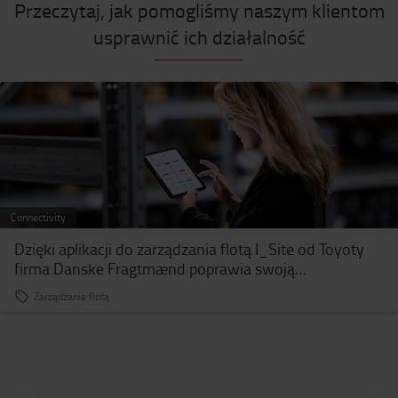
Przeczytaj, jak pomogliśmy naszym klientom
usprawnić ich działalność
Connectivity
Dzięki aplikacji do zarządzania flotą I_Site od Toyoty
firma Danske Fragtmænd poprawia swoją
produktywność i bezpieczeństwo
Zarządzanie flotą