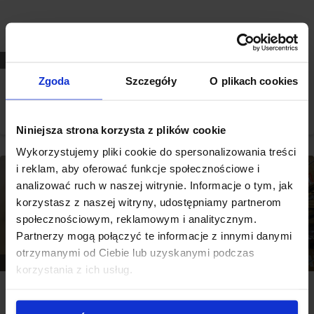
Connectivity
Zgoda
Szczegóły
O plikach cookies
Więcej danych na temat centralnego magazynu VELUX
dzięki rozwiązaniu Toyoty do zarządzania flotą
Zarządzanie flotą
Niniejsza strona korzysta z plików cookie
Wykorzystujemy pliki cookie do spersonalizowania treści
i reklam, aby oferować funkcje społecznościowe i
analizować ruch w naszej witrynie. Informacje o tym, jak
korzystasz z naszej witryny, udostępniamy partnerom
społecznościowym, reklamowym i analitycznym.
Partnerzy mogą połączyć te informacje z innymi danymi
otrzymanymi od Ciebie lub uzyskanymi podczas
Connectivity
korzystania z ich usług.
Mniejsza liczba kolizji w magazynie głównym Velux,
dzięki narzędziu grywalizacji Toyota I_Site