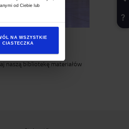
anymi od Ciebie lub
WÓL NA WSZYSTKIE
CIASTECZKA
j naszą bibliotekę materiałów