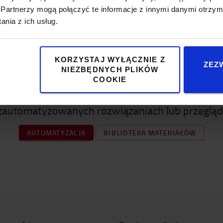
Partnerzy mogą połączyć te informacje z innymi danymi otrzym
nia z ich usług.
KORZYSTAJ WYŁĄCZNIE Z
ZEZ
NIEZBĘDNYCH PLIKÓW
COOKIE
Czy to Cię zainteresowało?
 zautomatyzowanych rozwiązaniach lub przegląda
AUTOMATYZACJA
BIBLIOTEKA MATERIAŁÓW