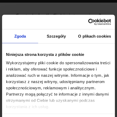
Czy to było dla Ciebie interesujące?
Skontaktuj się z nami, aby dowiedzieć się
więcej lub przejrzeć naszą bazę materiałów.
Zgoda
Szczegóły
O plikach cookies
SKONTAKTUJ SIĘ Z NAMI
BAZA MATERIAŁÓW
Niniejsza strona korzysta z plików cookie
Wykorzystujemy pliki cookie do spersonalizowania treści
i reklam, aby oferować funkcje społecznościowe i
analizować ruch w naszej witrynie. Informacje o tym, jak
korzystasz z naszej witryny, udostępniamy partnerom
O Toyocie
społecznościowym, reklamowym i analitycznym.
Partnerzy mogą połączyć te informacje z innymi danymi
Kim jesteśmy?
otrzymanymi od Ciebie lub uzyskanymi podczas
Dlaczego warto kupić Toyotę
korzystania z ich usług.