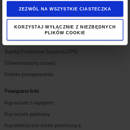
Projektowanie
ZEZWÓL NA WSZYSTKIE CIASTECZKA
Logistic Solution Center
Dołącz do zespołu
KORZYSTAJ WYŁĄCZNIE Z NIEZBĘDNYCH
PLIKÓW COOKIE
Nasze wartości
Toyota Production Systems (TPS)
Zrównoważony rozwój
Kodeks postępowania
Powiązane linki
Kup wózek z napędem
Kup wózek paletowy
Kup elektryczne wózki podnoszące