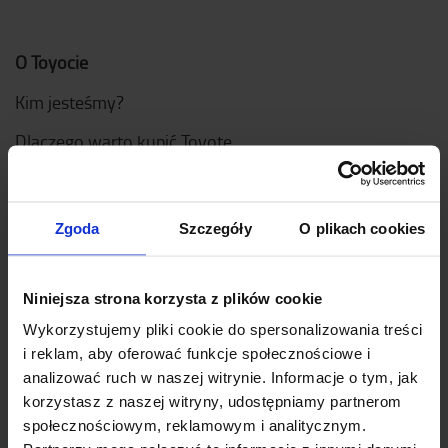
O Toyocie
Kim jesteśmy?
Dlaczego warto kupić Toyotę
Projektowanie
Logistic Solution Center
Zgoda
Szczegóły
O plikach cookies
Dołącz do zespołu
Niniejsza strona korzysta z plików cookie
Nasze wartości
Wykorzystujemy pliki cookie do spersonalizowania treści
Toyota Production Systems (TPS)
i reklam, aby oferować funkcje społecznościowe i
analizować ruch w naszej witrynie. Informacje o tym, jak
Zrównoważony rozwój
korzystasz z naszej witryny, udostępniamy partnerom
społecznościowym, reklamowym i analitycznym.
Kodeks postępowania