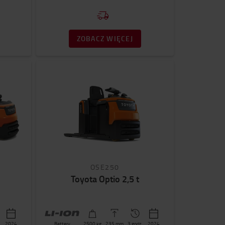
ZOBACZ WIĘCEJ
OSE250
Toyota Optio 2,5 t
2024
Battery
2500
kg
235
mm
3 godz.
2024