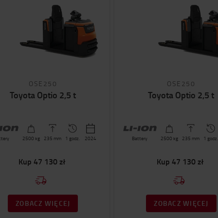
OSE250
OSE250
Toyota Optio 2,5 t
Toyota Optio 2,5 t
ttery
2500
kg
235
mm
1 godz.
2024
Battery
2500
kg
235
mm
1 godz.
Kup
47 130 zł
Kup
47 130 zł
ZOBACZ WIĘCEJ
ZOBACZ WIĘCEJ