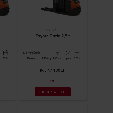
OSE250
Toyota Optio 2,5 t
2024
Battery
2500
kg
235
mm
1 godz.
2024
Kup
47 130 zł
ZOBACZ WIĘCEJ