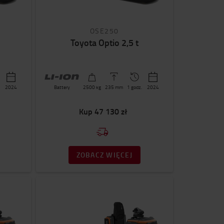
OSE250
Toyota Optio 2,5 t
2024
Battery
2500
kg
235
mm
1 godz.
2024
Kup
47 130 zł
ZOBACZ WIĘCEJ