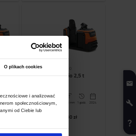
O plikach cookies
OSE250
Toyota Optio 2,5 t
ołecznościowe i analizować
2024
Battery
2500
kg
235
mm
1 godz.
2024
artnerom społecznościowym,
anymi od Ciebie lub
Kup
47 130 zł