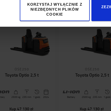
KORZYSTAJ WYŁĄCZNIE Z
ZOBACZ WIĘCEJ
ZOBACZ WIĘCEJ
ZEZ
NIEZBĘDNYCH PLIKÓW
COOKIE
OSE250
OSE250
Toyota Optio 2,5 t
Toyota Optio 2,5 t
ttery
2500
kg
235
mm
1 godz.
2024
Battery
2500
kg
235
mm
1 godz.
Kup
47 130 zł
Kup
47 130 zł