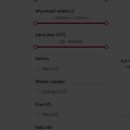
Wysokość wózka
1200mm
-
1700mm
Cena (bez VAT)
0zł
-
80000zł
Kabina
Ba
Nie
(22)
Rodzaj napędu
Energia
(22)
Free lift
Nie
(22)
Ilość kół