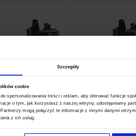
Szczegóły
OSE250
OSE250
Toyota Optio 2,5 t
Toyota Optio 2,5 t
 plików cookie
do spersonalizowania treści i reklam, aby oferować funkcje sp
ttery
2500
kg
235
mm
2 godz.
2024
Battery
2500
kg
235
mm
1 godz.
ormacje o tym, jak korzystasz z naszej witryny, udostępniamy p
Partnerzy mogą połączyć te informacje z innymi danymi otrzym
Kup
47 130 zł
Kup
47 130 zł
nia z ich usług.