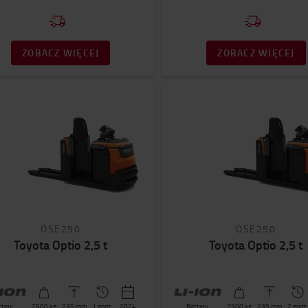
ZOBACZ WIĘCEJ
ZOBACZ WIĘCEJ
OSE250
OSE250
Toyota Optio 2,5 t
Toyota Optio 2,5 t
ttery
2500
kg
235
mm
1 godz.
2024
Battery
2500
kg
235
mm
2 godz.