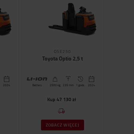
OSE250
Toyota Optio 2,5 t
2024
Battery
2500
kg
235
mm
1 godz.
2024
Kup
47 130 zł
ZOBACZ WIĘCEJ