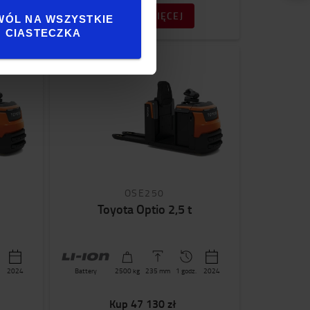
ZOBACZ WIĘCEJ
WÓL NA WSZYSTKIE
CIASTECZKA
OSE250
Toyota Optio 2,5 t
2024
Battery
2500
kg
235
mm
1 godz.
2024
Kup
47 130 zł