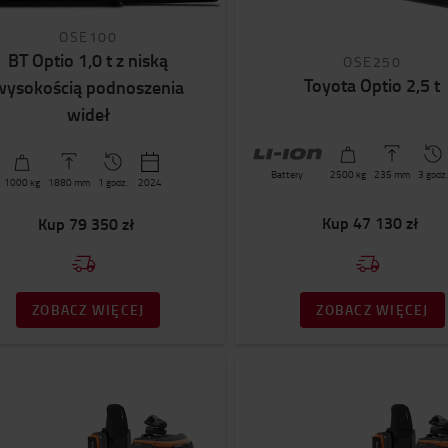
OSE100
BT Optio 1,0 t z niską
OSE250
Toyota Optio 2,5 t
wysokością podnoszenia
wideł
Battery
2500
kg
235
mm
3 godz.
1000
kg
1880
mm
1 godz.
2024
Kup
47 130 zł
Kup
79 350 zł
ZOBACZ WIĘCEJ
ZOBACZ WIĘCEJ