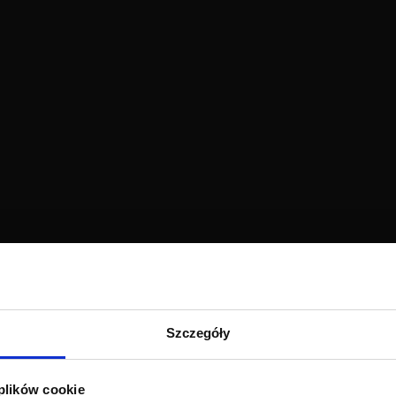
Please
accept marketing-cookies
to watch this video.
Szczegóły
 plików cookie