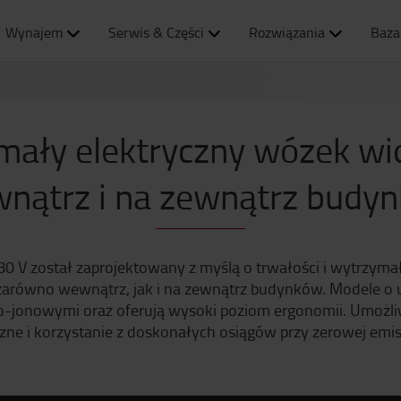
Wynajem
Serwis & Części
Rozwiązania
Baza
mały elektryczny wózek wi
nątrz i na zewnątrz budy
80 V został zaprojektowany z myślą o trwałości i wytrzyma
równo wewnątrz, jak i na zewnątrz budynków. Modele o ud
jonowymi oraz oferują wysoki poziom ergonomii. Umożliwia
zne i korzystanie z doskonałych osiągów przy zerowej emisj