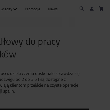
 wiedzy
Promocje
News
dłowy do pracy
nków
łości, dzięki czemu doskonale sprawdza się
źwigu od 2 do 3,5 t są dostępne z
ją klientom przejście na czyste operacje
i spalin.