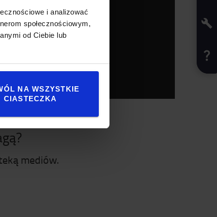
ołecznościowe i analizować
artnerom społecznościowym,
anymi od Ciebie lub
WÓL NA WSZYSTKIE
CIASTECZKA
agą?
oteką mediów.