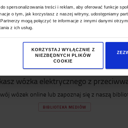
do spersonalizowania treści i reklam, aby oferować funkcje sp
ormacje o tym, jak korzystasz z naszej witryny, udostępniamy p
Partnerzy mogą połączyć te informacje z innymi danymi otrzym
nia z ich usług.
KORZYSTAJ WYŁĄCZNIE Z
ZEZ
NIEZBĘDNYCH PLIKÓW
COOKIE
kasz wózka elektrycznego z przeciww
swój wózek online lub zapoznaj się z naszą bibli
BIBLIOTEKA MEDIÓW