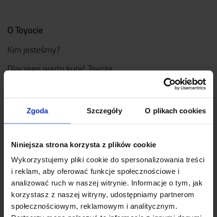
O Toyocie
Kim jesteśmy?
Dlaczego warto kupić Toyotę
Projektowanie
Logistic Solution Center
Zgoda
Szczegóły
O plikach cookies
Dołącz do zespołu
Niniejsza strona korzysta z plików cookie
Nasze wartości
Wykorzystujemy pliki cookie do spersonalizowania treści
Toyota Production Systems (TPS)
i reklam, aby oferować funkcje społecznościowe i
analizować ruch w naszej witrynie. Informacje o tym, jak
Zrównoważony rozwój
korzystasz z naszej witryny, udostępniamy partnerom
społecznościowym, reklamowym i analitycznym.
Kodeks postępowania