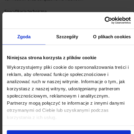
Specyfikacja techniczna
Materiał: stal nierdzewna
Pojemność: 0,5 l
Zgoda
Szczegóły
O plikach cookies
Niniejsza strona korzysta z plików cookie
Wykorzystujemy pliki cookie do spersonalizowania treści i
Popularny akcesoria
reklam, aby oferować funkcje społecznościowe i
analizować ruch w naszej witrynie. Informacje o tym, jak
korzystasz z naszej witryny, udostępniamy partnerom
ZOBACZ NASZĄ OFERTĘ AKCESORIÓW
społecznościowym, reklamowym i analitycznym.
Partnerzy mogą połączyć te informacje z innymi danymi
otrzymanymi od Ciebie lub uzyskanymi podczas
korzystania z ich usług.