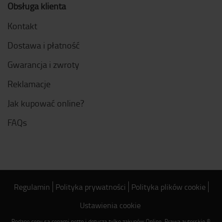
Obsługa klienta
Kontakt
Dostawa i płatność
Gwarancja i zwroty
Reklamacje
Jak kupować online?
FAQs
Regulamin
Polityka prywatności
Polityka plików cookie
Ustawienia cookie
Podane ceny są cenami netto i dotyczą tylko zakupów Online. Prawa autorskie ©