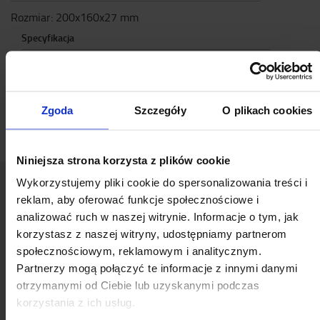
Rozmiar: 200x160x27 mm
Specyfikacja
Wysokość
:
2,7
cm
Szerokość
:
16
cm
Długość
:
20
cm
Zgoda
Szczegóły
O plikach cookies
Kolor
:
Czarny
Niniejsza strona korzysta z plików cookie
Wykorzystujemy pliki cookie do spersonalizowania treści i
reklam, aby oferować funkcje społecznościowe i
Popularny akcesoria
analizować ruch w naszej witrynie. Informacje o tym, jak
korzystasz z naszej witryny, udostępniamy partnerom
społecznościowym, reklamowym i analitycznym.
Partnerzy mogą połączyć te informacje z innymi danymi
ZOBACZ NASZĄ OFERTĘ AKCESORIÓW
otrzymanymi od Ciebie lub uzyskanymi podczas
korzystania z ich usług.