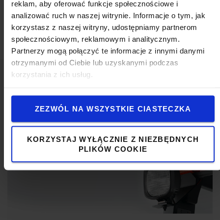
reklam, aby oferować funkcje społecznościowe i
analizować ruch w naszej witrynie. Informacje o tym, jak
Rozmiar
:
S
korzystasz z naszej witryny, udostępniamy partnerom
Waga
:
300
g
społecznościowym, reklamowym i analitycznym.
Partnerzy mogą połączyć te informacje z innymi danymi
otrzymanymi od Ciebie lub uzyskanymi podczas
korzystania z ich usług.
Popularny akcesoria
ZEZWÓL NA WSZYSTKIE CIASTECZKA
ZOBACZ NASZĄ OFERTĘ AKCESORIÓW
KORZYSTAJ WYŁĄCZNIE Z NIEZBĘDNYCH
PLIKÓW COOKIE