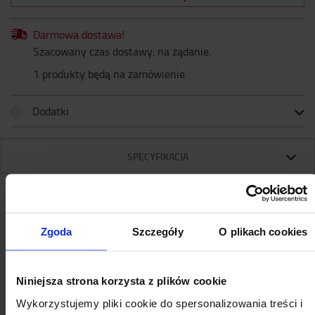
Darmowa dostawa!
Szacowany czas dostawy: na żądanie.
1 produkty będą na zamówienie
Dodatki
SPECYFIKACJA
Specyfikacja
Zgoda
Szczegóły
O plikach cookies
Czarna koszulka polo z krótkim rękawem, damska. 100%
Niniejsza strona korzysta z plików cookie
bawełny. Dostępna w rozmiarach S-XL.
Wykorzystujemy pliki cookie do spersonalizowania treści i
Specyfikacja