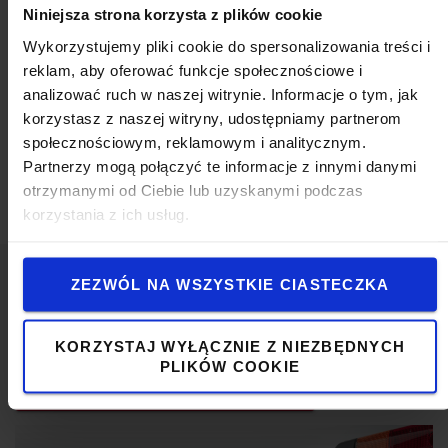
Specyfikacja techniczna
Niniejsza strona korzysta z plików cookie
Montowana za pomocą dołączonych śrub.
Wykorzystujemy pliki cookie do spersonalizowania treści i
Specyfikacja
reklam, aby oferować funkcje społecznościowe i
analizować ruch w naszej witrynie. Informacje o tym, jak
Waga
:
690
g
korzystasz z naszej witryny, udostępniamy partnerom
Kolor
:
Czarny
społecznościowym, reklamowym i analitycznym.
Wysokość
:
18,3
cm
Partnerzy mogą połączyć te informacje z innymi danymi
Szerokość
:
50
cm
otrzymanymi od Ciebie lub uzyskanymi podczas
korzystania z ich usług.
ZEZWÓL NA WSZYSTKIE CIASTECZKA
Popularny akcesoria
KORZYSTAJ WYŁĄCZNIE Z NIEZBĘDNYCH
PLIKÓW COOKIE
ZOBACZ NASZĄ OFERTĘ AKCESORIÓW