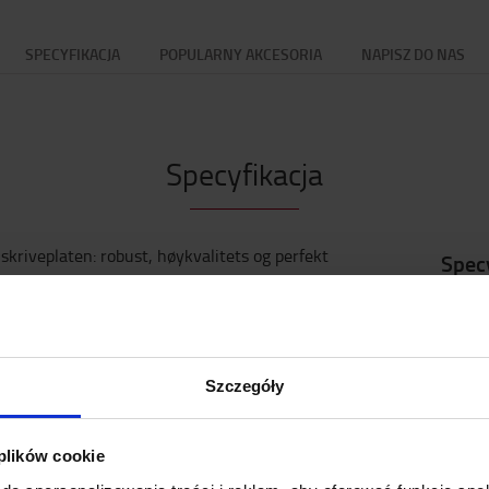
SPECYFIKACJA
POPULARNY AKCESORIA
NAPISZ DO NAS
Specyfikacja
riveplaten: robust, høykvalitets og perfekt
Spec
Waga
Kolor
:
Wysok
Szero
Szczegóły
Długo
 plików cookie