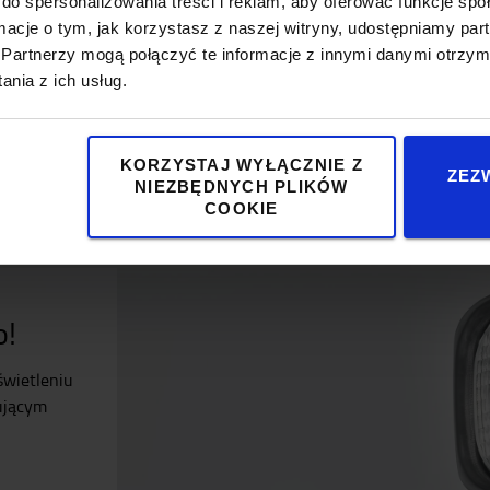
do spersonalizowania treści i reklam, aby oferować funkcje sp
ormacje o tym, jak korzystasz z naszej witryny, udostępniamy p
Partnerzy mogą połączyć te informacje z innymi danymi otrzym
Popularny akcesoria
nia z ich usług.
KORZYSTAJ WYŁĄCZNIE Z
ZEZ
NIEZBĘDNYCH PLIKÓW
COOKIE
o!
świetleniu
ującym