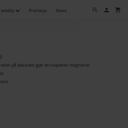
 wiedzy
Promocje
News
9
eten på baksiden gjør skriveplaten magnetisk
uk.
tens.