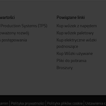
wartości
Powiązane linki
 Production Systems (TPS)
Kup wózek z napędem
oważony rozwój
Kup wózek paletowy
 postępowania
Kup elektryczne wózki
podnoszące
Kup Wózki używane
Pliki do pobrania
Broszury
lamin
Polityka prywatności
Polityka plików cookie
Ustawienia c