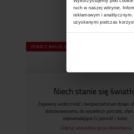
Wykorzystujemy pliki cookie 
ruch w naszej witrynie. Inf
reklamowym i analitycznym. 
uzyskanymi podczas korzysta
ZOBACZ NASZĄ OFERTĘ AKCESORIÓW
Niech stanie się światł
Zapewnij widoczność i bezpieczeństwo dzięki o
dostosowanemu do wszelkich potrzeb, ofer
odpowiadające Ci jasność i kolor.
Odkryj wszystkie opcje oświetlenia