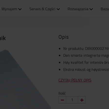
Wynajem
Serwis & Części
Rozwiązania
Baza
Opis
ik
Nr produktu
:
DIR00000276
Den smarte integrerte magn
Høy kvalitet for intensiv br
Ekstra robust og høystresis
CZYTAJ PEŁNY OPIS
Ilość