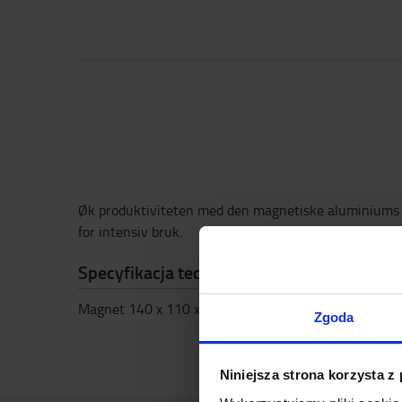
Øk produktiviteten med den magnetiske aluminiums sk
for intensiv bruk.
Specyfikacja techniczna
Magnet 140 x 110 x 2 mm
Zgoda
Niniejsza strona korzysta z