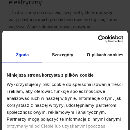
elektryczny
„Dostarczamy do coraz większej liczby klientów, więc
waga dostarczanych produktów również staje się coraz
większa. W poszukiwaniu nowej maszyny
zdecydowaliśmy się skorzystać z usług firmy Toyota
Material Handling.
Jesteśmy jej klientem już od 16 lat i ze względu na dobrą
Zgoda
Szczegóły
O plikach cookies
obsługę ponownie wybraliśmy Toyotę” – mówi Peter.
„Podczas poszukiwań tej maszyny otrzymaliśmy solidne
wsparcie od przedstawiciela handlowego. Był w stanie
Niniejsza strona korzysta z plików cookie
szybko odpowiedzieć na wszystkie moje pytania i na tej
podstawie zaproponował wózek demonstracyjny
Wykorzystujemy pliki cookie do spersonalizowania treści
(LWI160)” – mówi Peter. W Rozenhoeve nie mieli
i reklam, aby oferować funkcje społecznościowe i
zamiaru kupowania sprzętu zasilanego akumulatorem
analizować ruch w naszej witrynie. Informacje o tym, jak
litowo-jonowym, ale po okresie próbnym zostali do niego
korzystasz z naszej witryny, udostępniamy partnerom
całkowicie przekonani.
społecznościowym, reklamowym i analitycznym.
Partnerzy mogą połączyć te informacje z innymi danymi
otrzymanymi od Ciebie lub uzyskanymi podczas