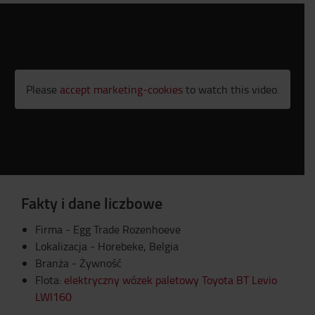
Please
accept marketing-cookies
to watch this video.
Fakty i dane liczbowe
Firma - Egg Trade Rozenhoeve
Lokalizacja - Horebeke, Belgia
Branża - Żywność
Flota:
elektryczny wózek paletowy Toyota BT Levio
LWI160