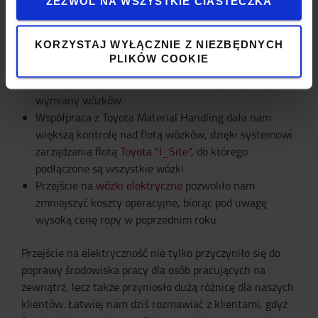
ZEZWÓL NA WSZYSTKIE CIASTECZKA
umowy było uwzględnienie w niej działań następczych i
pełnej kontroli nad całą flotą wózków.
KORZYSTAJ WYŁĄCZNIE Z NIEZBĘDNYCH
PLIKÓW COOKIE
Toyota odkupiła od nas wiele wózków, co ułatwiło
nam sytuację. Oznaczało to również wyższy stopień
wymiany wózków.
Współpraca z Toyota Material Handling dała nam
większą kontrolę nad flotą wózków, dzięki systemowi
zarządzania flotą
Toyota "I_Site"
, do którego
podłączone są wszystkie wózki.
Przejście na
wózki elektryczne
pozwoliło nam
zmniejszyć koszty operacyjne, biorąc pod uwagę
wysoką cenę ropy w poprzednim roku.
Przejście na elektryczność nie tylko przyczyniło się do
poprawy środowiska pracy dla osób pracujących na
zewnątrz, lecz także przyniosło dużą różnicę dla naszych
klientów. Łatwiej nam dziś rozmawiać z klientami, gdyż