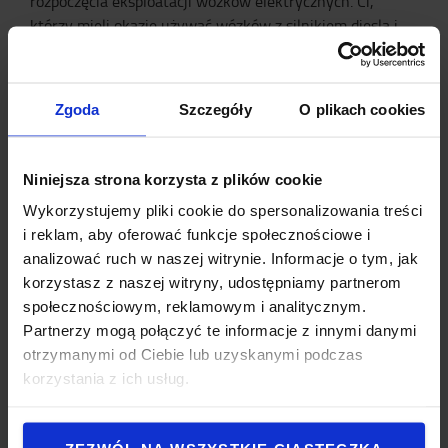
rozpoczęcia eksploatacji wózków elektrycznych. Ci,
którzy mieli okazję używać wózków z silnikiem diesla i
przesiedli się na wózki elektryczne, nie chcą już wracać
do poprzedniego rozwiązania. Ważna była możliwość
przetestowania wózków, umożliwienie wahającym się
Zgoda
Szczegóły
O plikach cookies
osobom jazdy, by mogły poczuć różnicę. Nocą wózki są
ładowane wewnątrz, dzięki czemu mogą być
eksploatowane przez cały dzień bez problemów.
Niniejsza strona korzysta z plików cookie
Natomiast dzięki temu, że wózki z przeciwwagą Toyota
Wykorzystujemy pliki cookie do spersonalizowania treści
posiadają kabiny, operatorzy mogą komfortowo pracować
i reklam, aby oferować funkcje społecznościowe i
w niskich temperaturach.
analizować ruch w naszej witrynie. Informacje o tym, jak
korzystasz z naszej witryny, udostępniamy partnerom
Dalsze ulepszenia floty
społecznościowym, reklamowym i analitycznym.
Partnerzy mogą połączyć te informacje z innymi danymi
Oprócz holistycznego podejścia obejmującego
otrzymanymi od Ciebie lub uzyskanymi podczas
rozwiązania w
zakresie wynajmu
i serwisu, Toyota
korzystania z ich usług.
pomogła również firmie Beijer odchudzić flotę w kilku
filiach i wycofać z eksploatacji stare, nieużywane wózki.
Henrik twierdzi, że ważnym czynnikiem dla podpisania