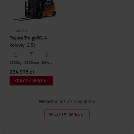
9FBM25T
Toyota Traigo80, 4-
kołowy, 2,5t
2500
kg
6500
mm
80
volt
234 975 zł
ZOBACZ WIĘCEJ
Widoczne 9 z 34 produktów
WCZYTAJ WIĘCEJ