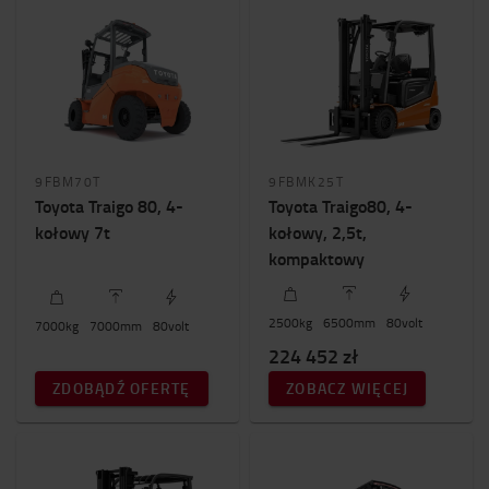
9FBM70T
9FBMK25T
Toyota Traigo 80, 4-
Toyota Traigo80, 4-
kołowy 7t
kołowy, 2,5t,
kompaktowy
2500
kg
6500
mm
80
volt
7000
kg
7000
mm
80
volt
224 452 zł
ZDOBĄDŹ OFERTĘ
ZOBACZ WIĘCEJ