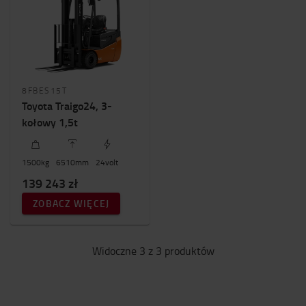
Cena (bez VAT)
0zł
-
140000zł
Wysokość wózka
8FBES15T
2000mm
-
2100mm
Toyota Traigo24, 3-
kołowy 1,5t
1500
kg
6510
mm
24
volt
139 243 zł
ZOBACZ WIĘCEJ
Widoczne 3 z 3 produktów