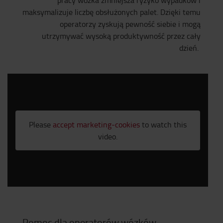
pracy wózka zmniejsza ryzyko wypadków i
maksymalizuje liczbę obsłużonych palet. Dzięki temu
operatorzy zyskują pewność siebie i mogą
utrzymywać wysoką produktywność przez cały
dzień.
Please
accept marketing-cookies
to watch this
video.
Pomoc dla operatorów wózków