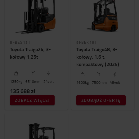
8FBES13T
9FBEK16T
Toyota Traigo24, 3-
Toyota Traigo48, 3-
kołowy 1,25t
kołowy, 1,6 t,
kompaktowy (2025)
1250
kg
6510
mm
24
volt
1600
kg
7500
mm
48
volt
135 688 zł
ZOBACZ WIĘCEJ
ZDOBĄDŹ OFERTĘ