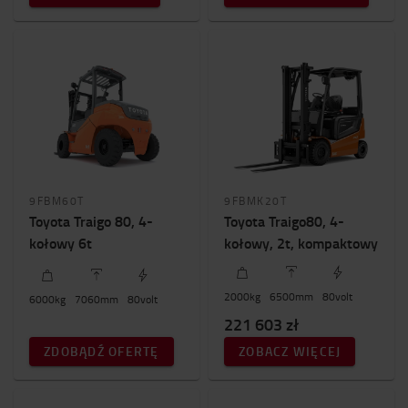
Wysokość podnoszenia (mm)
6500mm
-
7500mm
Ilość kół
3
(11)
4
(23)
Cena (bez VAT)
9FBM60T
9FBMK20T
0zł
-
274000zł
Toyota Traigo 80, 4-
Toyota Traigo80, 4-
kołowy 6t
kołowy, 2t, kompaktowy
Wysokość wózka
2000mm
-
2900mm
2000
kg
6500
mm
80
volt
6000
kg
7060
mm
80
volt
221 603 zł
ZDOBĄDŹ OFERTĘ
ZOBACZ WIĘCEJ