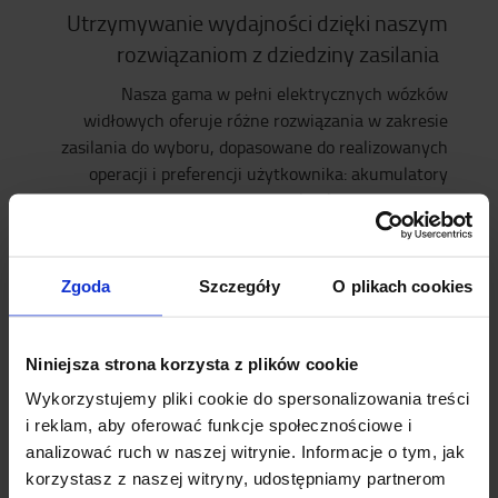
Utrzymywanie wydajności dzięki naszym
rozwiązaniom z dziedziny zasilania
Nasza gama w pełni elektrycznych wózków
widłowych oferuje różne rozwiązania w zakresie
zasilania do wyboru, dopasowane do realizowanych
operacji i preferencji użytkownika: akumulatory
kwasowo-ołowiowe lub litowo-jonowe.
Technologia akumulatorów litowo-jonowych
stała
się popularnym rozwiązaniem, ponieważ dostarcza
Zgoda
Szczegóły
O plikach cookies
maksymalną moc przez cały czas, jest o 30% bardziej
energooszczędna i umożliwia ładowanie
okazjonalne.
Niniejsza strona korzysta z plików cookie
Nasze doświadczenie potwierdza ich niezawodność,
Wykorzystujemy pliki cookie do spersonalizowania treści
jako że zamontowaliśmy już tysiące akumulatorów
i reklam, aby oferować funkcje społecznościowe i
litowo-jonowych. Kolejną korzyścią płynącą z
analizować ruch w naszej witrynie. Informacje o tym, jak
wykorzystywania modułowych akumulatorów jest
korzystasz z naszej witryny, udostępniamy partnerom
większa elastyczność podczas projektowania wózka.