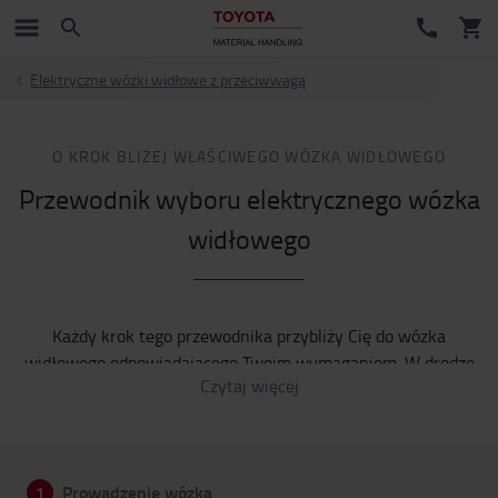
Elektryczne wózki widłowe z przeciwwagą
O KROK BLIŻEJ WŁAŚCIWEGO WÓZKA WIDŁOWEGO
Przewodnik wyboru elektrycznego wózka
widłowego
Każdy krok tego przewodnika przybliży Cię do wózka
widłowego odpowiadającego Twoim wymaganiom. W drodze
Czytaj więcej
do wyboru wózka mogą pomóc oferowane przez nas
przydatne spostrzeżenia. Możesz też po prostu
skontaktować się z nami. Dzieli Cię od nas tylko jedno
kliknięcie.
Prowadzenie wózka
1