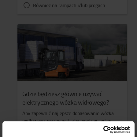
Również na rampach i/lub progach
Gdzie będziesz głównie używać
elektrycznego wózka widłowego?
Aby zapewnić najlepsze dopasowanie wózka
widłowego, ważne jest, aby wiedzieć, gdzie
zamierzasz używać wózka widłowego.