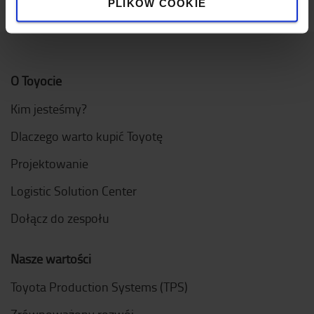
PLIKÓW COOKIE
O Toyocie
Kim jesteśmy?
Dlaczego warto kupić Toyotę
Projektowanie
Logistic Solution Center
Dołącz do zespołu
Nasze wartości
Toyota Production Systems (TPS)