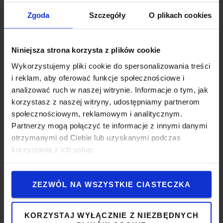
Zgoda
Szczegóły
O plikach cookies
POWRÓT
DALEJ
Niniejsza strona korzysta z plików cookie
Wykorzystujemy pliki cookie do spersonalizowania treści
Transportowanie ładunków
2
i reklam, aby oferować funkcje społecznościowe i
analizować ruch w naszej witrynie. Informacje o tym, jak
Nośnik ładunku
3
korzystasz z naszej witryny, udostępniamy partnerom
społecznościowym, reklamowym i analitycznym.
Partnerzy mogą połączyć te informacje z innymi danymi
Manewrowanie
4
otrzymanymi od Ciebie lub uzyskanymi podczas
korzystania z ich usług.
Podnoszenie ładunków
5
ZEZWÓL NA WSZYSTKIE CIASTECZKA
Wymagania specjalne
6
KORZYSTAJ WYŁĄCZNIE Z NIEZBĘDNYCH