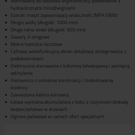
Montowany do siedziska ergonomiczny podłokietnik z
hydraulicznymi minidźwigniami
Szeroki maszt zapewniający widoczność (MFH:3300)
Długie widły (długość: 1000 mm)
Długa rama wideł (długość: 920 mm)
Zawory 3-drogowe
Mokre hamulce tarczowe
Cyfrowy wielofunkcyjny ekran dotykowy zintegrowany z
podłokietnikiem
Elektryczne sterowanie z kolumną teleskopową i pamięcią
odchylenia
Kierownica o unikalnej konstrukcji i zredukowanej
średnicy
Zawieszona kabina kierowcy
Łatwa wymiana akumulatora z boku z czujnikiem blokady
bezpieczeństwa w drzwiach
Ogniwo paliwowe w ramach ofert specjalnych