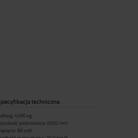
pecyfikacja techniczna
dźwig
:
4500
kg
ysokość podnoszenia
:
6500
mm
apięcie
:
80
volt
rędkość maksymalna
:
20,0
km/h