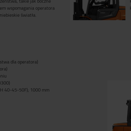
czeństwa, takie jak boczne
stem wspomagania operatora
niebieskie światła.
stwa dla operatora)
ora)
eniu
3300)
FBH 40-45-50F); 1000 mm