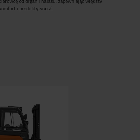
kierowcę od drgań i hałasu, zapewniając większy
komfort i produktywność.