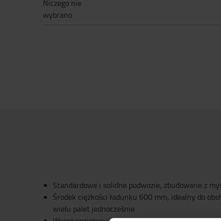
Niczego nie
wybrano
Standardowe i solidne podwozie, zbudowane z myśl
Środek ciężkości ładunku 600 mm, idealny do obs
wielu palet jednocześnie
Wysokopojemny i energooszczędny akumulator d