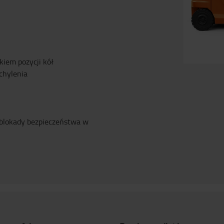
iem pozycji kół
chylenia
blokady bezpieczeństwa w