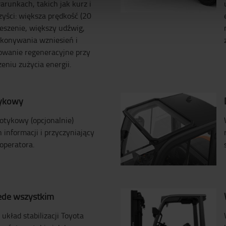
runkach, takich jak kurz i
yści: większa prędkość (20
eszenie, większy udźwig,
konywania wzniesień i
wanie regeneracyjne przy
niu zużycia energii.
tykowy
otykowy (opcjonalnie)
 informacji i przyczyniający
operatora.
ede wszystkim
układ stabilizacji Toyota