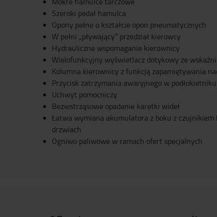
Mokre hamulce tarczowe
Szeroki pedał hamulca
Opony pełne o kształcie opon pneumatycznych
W pełni „pływający” przedział kierowcy
Hydrauliczne wspomaganie kierownicy
Wielofunkcyjny wyświetlacz dotykowy ze wskaźnik
Kolumna kierownicy z funkcją zapamiętywania na
Przycisk zatrzymania awaryjnego w podłokietniku
Uchwyt pomocniczy
Bezwstrząsowe opadanie karetki wideł
Łatwa wymiana akumulatora z boku z czujnikiem 
drzwiach
Ogniwo paliwowe w ramach ofert specjalnych