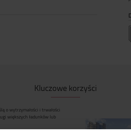
Kluczowe korzyści
ą o wytrzymałości i trwałości
ługi większych ładunków lub
o długich zmian w wymagających