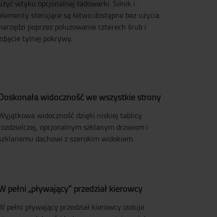
użyć wtyku opcjonalnej ładowarki. Silnik i
elementy sterujące są łatwo dostępne bez użycia
narzędzi poprzez poluzowanie czterech śrub i
zdjęcie tylnej pokrywy.
Doskonała widoczność we wszystkie strony
Wyjątkowa widoczność dzięki niskiej tablicy
rozdzielczej, opcjonalnym szklanym drzwiom i
szklanemu dachowi z szerokim widokiem.
W pełni „pływający” przedział kierowcy
W pełni pływający przedział kierowcy izoluje