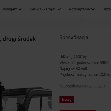
Wynajem
Serwis & Części
Rozwiązania
Baza
Specyfikacja
, długi środek
Udźwig
:
4500
kg
Wysokość podnoszenia
:
6500
Napięcie
:
80
volt
Prędkość maksymalna
:
20,0
k
Szczegółowa specyfikacja
>
Nowy