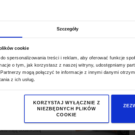
akresie zasilania (akumulatorów
 paliwowych)
zniejszą pracę
Szczegóły
 plików cookie
ezwykle niezawodne w
w i idealnie nadają się do
do spersonalizowania treści i reklam, aby oferować funkcje sp
 okazjonalnych i częstych
ormacje o tym, jak korzystasz z naszej witryny, udostępniamy p
 w operacjach flotowych i
Partnerzy mogą połączyć te informacje z innymi danymi otrzym
onałą wydajność i długi czas
nia z ich usług.
KORZYSTAJ WYŁĄCZNIE Z
sokiej wydajności
ZEZ
NIEZBĘDNYCH PLIKÓW
sokowydajnej z
COOKIE
wiera komponenty o klasie
apewniają dodatkową