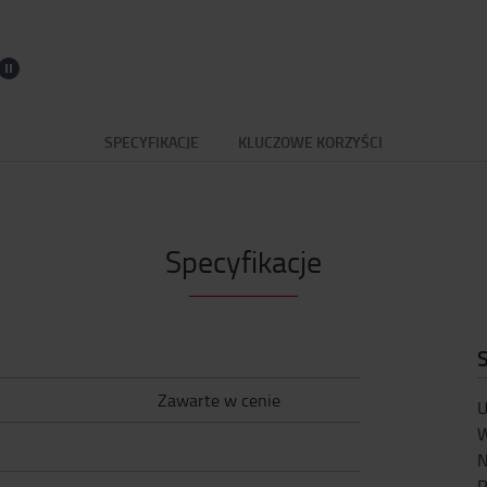
SPECYFIKACJE
KLUCZOWE KORZYŚCI
Specyfikacje
S
Zawarte w cenie
U
W
N
P