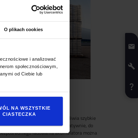
O plikach cookies
ołecznościowe i analizować
artnerom społecznościowym,
anymi od Ciebie lub
Minimalne czasy przestojów
WÓL NA WSZYSTKIE
CIASTECZKA
Podwozie z otwartym dnem umożliwia szybkie
wyjmowanie akumulatora. Alternatywnie, do
bezpośredniego ładowania akumulatora można