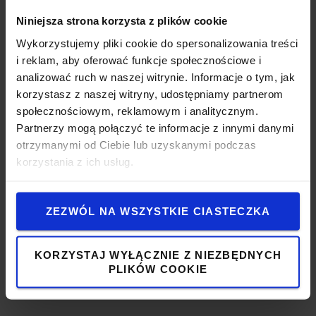
Toyota Material Handling prezentuje
perspektywiczne podejście do rozwoju efektywnych,
Niniejsza strona korzysta z plików cookie
ekonomicznych procesów logistycznych,
Wykorzystujemy pliki cookie do spersonalizowania treści
obejmujących praktyki lean, innowacje i współpracę z
i reklam, aby oferować funkcje społecznościowe i
podobnie myślącymi partnerami. Nazwą naszego
analizować ruch w naszej witrynie. Informacje o tym, jak
sposobu myślenia jest: Logiconomi.
korzystasz z naszej witryny, udostępniamy partnerom
społecznościowym, reklamowym i analitycznym.
Dowiedz się więcej >
Partnerzy mogą połączyć te informacje z innymi danymi
otrzymanymi od Ciebie lub uzyskanymi podczas
korzystania z ich usług.
Innowacje i technologie przyszłości
ZEZWÓL NA WSZYSTKIE CIASTECZKA
Smart Logistics oraz Logiconomi już dzisiaj stanowią
źródło rozwiązań pozwalających nam na realizację
KORZYSTAJ WYŁĄCZNIE Z NIEZBĘDNYCH
naszej wizji przyszłości.
PLIKÓW COOKIE
Dowiedz się więcej >