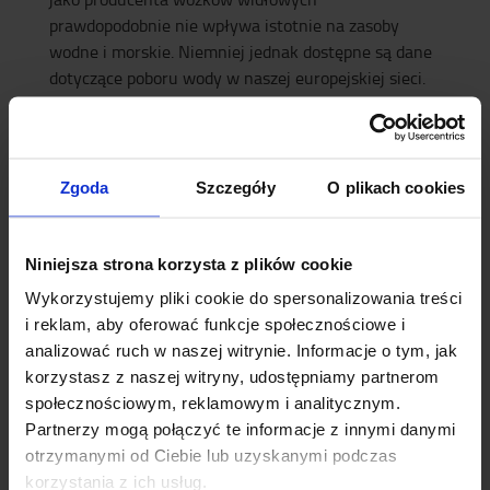
prawdopodobnie nie wpływa istotnie na zasoby
wodne i morskie. Niemniej jednak dostępne są dane
dotyczące poboru wody w naszej europejskiej sieci.
Nasze fabryki to głównie zakłady montażowe z
ograniczonym poborem wody. Jeżeli występują
jakiekolwiek istotne skutki w całym naszym
łańcuchu wartości, prawdopodobnie można je
Zgoda
Szczegóły
O plikach cookies
znaleźć w działalności na wyższym szczeblu
łańcucha wartości.
Niniejsza strona korzysta z plików cookie
Jako część Toyota Industries Corporation (TICO)
uzyskaliśmy również ocenę A- w kwestionariuszu
Wykorzystujemy pliki cookie do spersonalizowania treści
dotyczącym bezpieczeństwa wodnego opracowanym
i reklam, aby oferować funkcje społecznościowe i
przez CDP (Carbon Disclosure Project – organizację,
analizować ruch w naszej witrynie. Informacje o tym, jak
która gromadzi i ujawnia dane dotyczące wyników
korzystasz z naszej witryny, udostępniamy partnerom
przedsiębiorstw w zakresie ochrony środowiska).
społecznościowym, reklamowym i analitycznym.
Partnerzy mogą połączyć te informacje z innymi danymi
Przeczytaj o E3 – Zasoby wodne i morskie w naszym
otrzymanymi od Ciebie lub uzyskanymi podczas
raporcie dotyczącym zrównoważonego rozwoju >>
korzystania z ich usług.