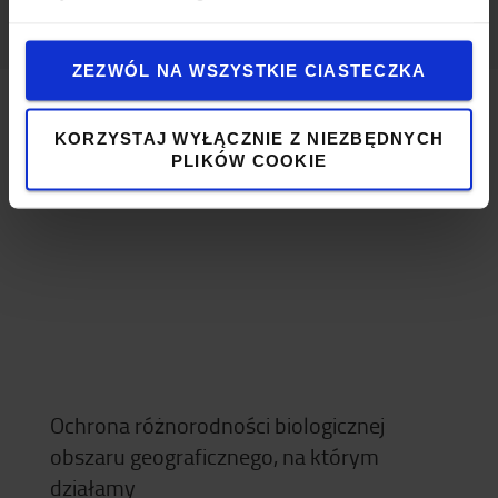
ZEZWÓL NA WSZYSTKIE CIASTECZKA
KORZYSTAJ WYŁĄCZNIE Z NIEZBĘDNYCH
Wrażliwość ekosystemu
PLIKÓW COOKIE
Ochrona różnorodności biologicznej
obszaru geograficznego, na którym
działamy