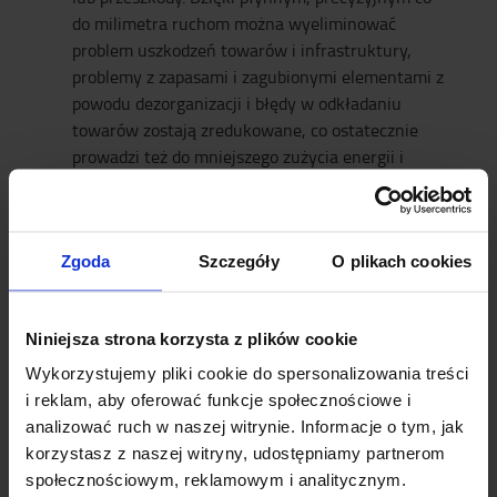
do milimetra ruchom można wyeliminować
problem uszkodzeń towarów i infrastruktury,
problemy z zapasami i zagubionymi elementami z
powodu dezorganizacji i błędy w odkładaniu
towarów zostają zredukowane, co ostatecznie
prowadzi też do mniejszego zużycia energii i
zredukowania kosztów operacyjnych. Dodatkowe
bezpieczeństwo jest zapewnione przez przyciski
wyłączania awaryjnego zlokalizowane na
pojeździe.
Zgoda
Szczegóły
O plikach cookies
komunikacja i realizacja zamówień
Sprawna
są
zapewnione dzięki naszemu oprogramowaniu
Niniejsza strona korzysta z plików cookie
systemu T-ONE.
Wykorzystujemy pliki cookie do spersonalizowania treści
i reklam, aby oferować funkcje społecznościowe i
CHCĘ SIĘ DOWIEDZIEĆ WIĘCEJ O SWARM
analizować ruch w naszej witrynie. Informacje o tym, jak
AUTOMATION GO
korzystasz z naszej witryny, udostępniamy partnerom
społecznościowym, reklamowym i analitycznym.