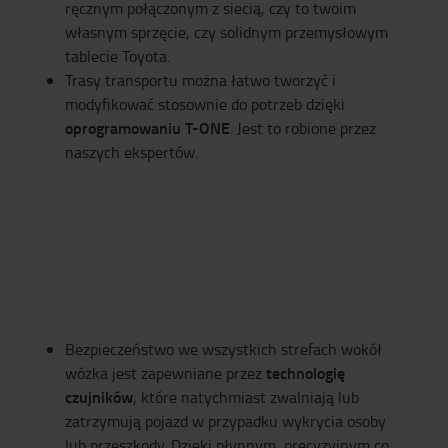
ręcznym połączonym z siecią, czy to twoim
własnym sprzęcie, czy solidnym przemysłowym
tablecie Toyota.
Trasy transportu można łatwo tworzyć i
modyfikować stosownie do potrzeb dzięki
oprogramowaniu T-ONE
. Jest to robione przez
naszych ekspertów.
Bezpieczeństwo we wszystkich strefach wokół
technologię
wózka jest zapewniane przez
czujników
, które natychmiast zwalniają lub
zatrzymują pojazd w przypadku wykrycia osoby
lub przeszkody. Dzięki płynnym, precyzyjnym co