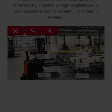
automatyczny przepływ. Do tego kompleksowe i w
pełni elastyczne warunki wynajmu już od sześciu
miesięcy.
Wykrywanie ludzi
i przeszkód
Wsparcie
serwisowe
Zautomatyzowany
wózek
układający
Aktywacja
zamówienia
Wyłącznik
awaryjny
System
sterowania
Ładowanie
Projektowanie
akumulatorów
trasy