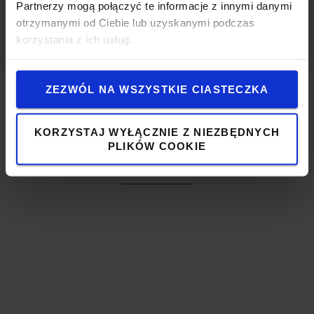
MAM INNE POTRZEBY W ZAKRESIE
Partnerzy mogą połączyć te informacje z innymi danymi
AUTOMATYZACJI
otrzymanymi od Ciebie lub uzyskanymi podczas
korzystania z ich usług.
ZEZWÓL NA WSZYSTKIE CIASTECZKA
Kto może odnieść korzyści dzięki
KORZYSTAJ WYŁĄCZNIE Z NIEZBĘDNYCH
krótkoterminowemu rozwiązaniu w zakresie
PLIKÓW COOKIE
automatyzacji?