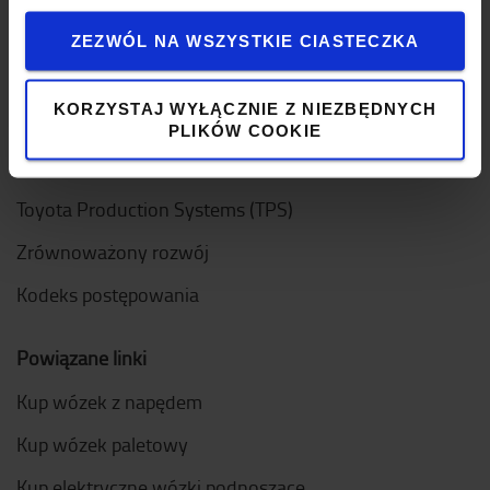
Projektowanie
ZEZWÓL NA WSZYSTKIE CIASTECZKA
Logistic Solution Center
Dołącz do zespołu
KORZYSTAJ WYŁĄCZNIE Z NIEZBĘDNYCH
PLIKÓW COOKIE
Nasze wartości
Toyota Production Systems (TPS)
Zrównoważony rozwój
Kodeks postępowania
Powiązane linki
Kup wózek z napędem
Kup wózek paletowy
Kup elektryczne wózki podnoszące