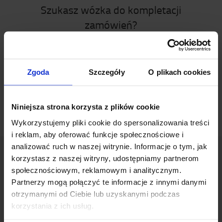
Szukasz wózka do kompletacji
zamówień?
Sprawdź nasz sklep internetowy lub przejrzyj
naszą bibliotekę mediów.
Zgoda
Szczegóły
O plikach cookies
WÓZKI DO KOMPLETACJI
BIBLIOTEKA
MEDIÓW
Niniejsza strona korzysta z plików cookie
Wykorzystujemy pliki cookie do spersonalizowania treści
i reklam, aby oferować funkcje społecznościowe i
analizować ruch w naszej witrynie. Informacje o tym, jak
korzystasz z naszej witryny, udostępniamy partnerom
O Toyocie
społecznościowym, reklamowym i analitycznym.
Partnerzy mogą połączyć te informacje z innymi danymi
Kim jesteśmy?
otrzymanymi od Ciebie lub uzyskanymi podczas
korzystania z ich usług.
Dlaczego warto kupić Toyotę