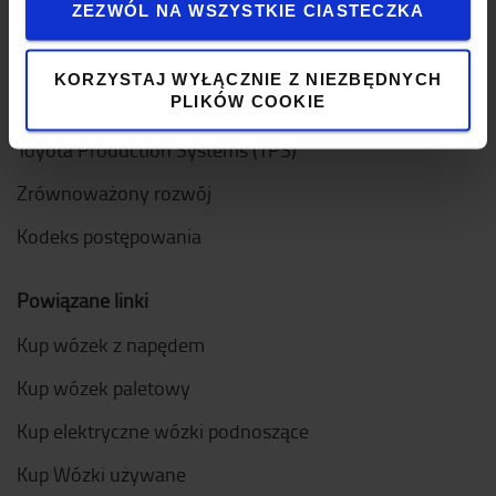
ZEZWÓL NA WSZYSTKIE CIASTECZKA
Dołącz do zespołu
KORZYSTAJ WYŁĄCZNIE Z NIEZBĘDNYCH
PLIKÓW COOKIE
Nasze wartości
Toyota Production Systems (TPS)
Zrównoważony rozwój
Kodeks postępowania
Powiązane linki
Kup wózek z napędem
Kup wózek paletowy
Kup elektryczne wózki podnoszące
Kup Wózki używane