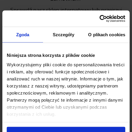
Sprawdź nasz sklep internetowy lub przejrzyj
naszą bibliotekę mediów.
WÓZKI DO KOMPLETACJI
BIBLIOTEKA
Zgoda
Szczegóły
O plikach cookies
MEDIÓW
Niniejsza strona korzysta z plików cookie
Wykorzystujemy pliki cookie do spersonalizowania treści
i reklam, aby oferować funkcje społecznościowe i
analizować ruch w naszej witrynie. Informacje o tym, jak
O Toyocie
korzystasz z naszej witryny, udostępniamy partnerom
społecznościowym, reklamowym i analitycznym.
Kim jesteśmy?
Partnerzy mogą połączyć te informacje z innymi danymi
otrzymanymi od Ciebie lub uzyskanymi podczas
Dlaczego warto kupić Toyotę
korzystania z ich usług.
Projektowanie
Logistic Solution Center