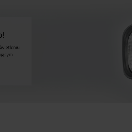
o!
świetleniu
ującym