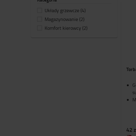
Układy grzewcze
(4)
Magazynowanie
(2)
Komfort kierowcy
(2)
Torb
G
s
M
42 z