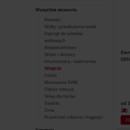
Wszystkie akcesoria
Nowości
Widły i przedłużenia wideł
Osprzęt do wózków
widłowych
Bezpieczeństwo
Elem
Wózki i skutery
DEF
Akumulatory i elektronika
Wnętrze
Fotele
Mocowanie RAM
Odzież robocza
Sklep dla fanów
od 3
Światła
Zima
Przestrzeń robocza i magazyn
Z
Kategoria