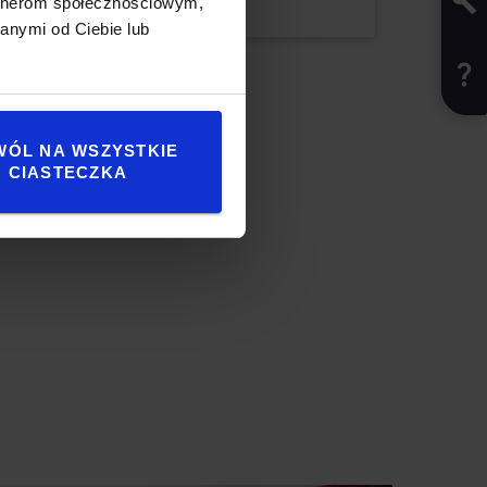
artnerom społecznościowym,
anymi od Ciebie lub
WÓL NA WSZYSTKIE
CIASTECZKA
y