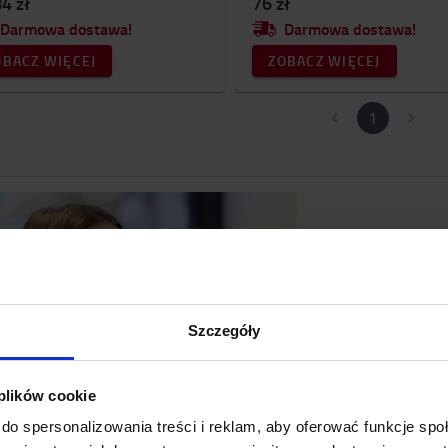
4 zł
76 zł
Darmowa dostawa!
Darmowa dostawa!
OBACZ WIĘCEJ
ZOBACZ WIĘCEJ
1
Jak
Je
Szczegóły
 plików cookie
do spersonalizowania treści i reklam, aby oferować funkcje sp