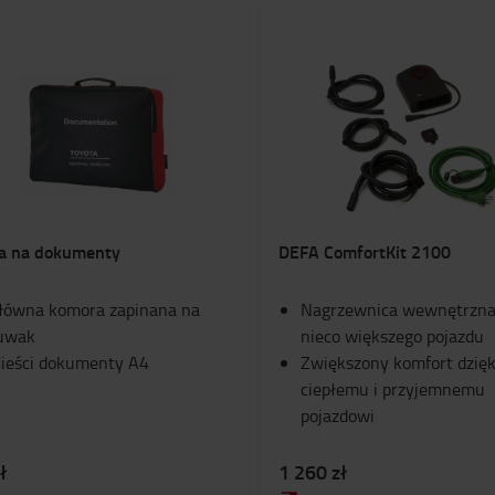
a na dokumenty
DEFA ComfortKit 2100
łówna komora zapinana na
Nagrzewnica wewnętrzna
uwak
nieco większego pojazdu
ieści dokumenty A4
Zwiększony komfort dzięk
ciepłemu i przyjemnemu
pojazdowi
ł
1 260 zł