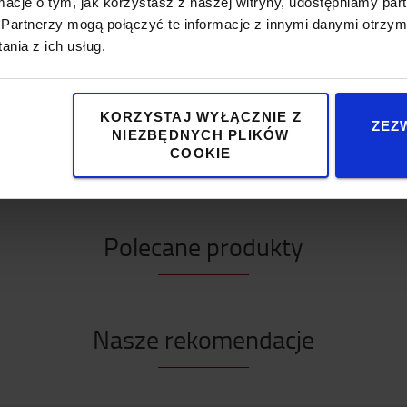
ormacje o tym, jak korzystasz z naszej witryny, udostępniamy p
Partnerzy mogą połączyć te informacje z innymi danymi otrzym
nia z ich usług.
KORZYSTAJ WYŁĄCZNIE Z
ZEZ
NIEZBĘDNYCH PLIKÓW
COOKIE
Wykorzytaj w pełni swoje miejsce prac
Polecane produkty
Nasze rekomendacje