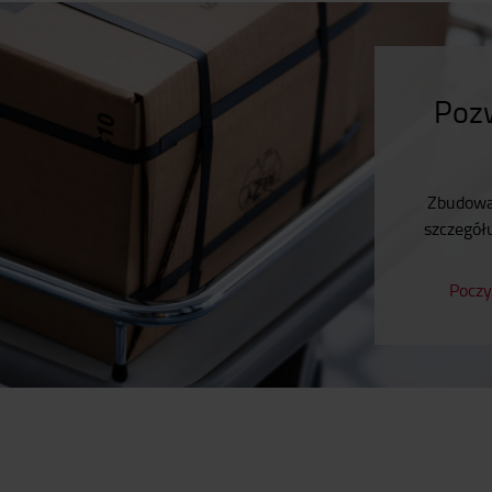
Pozw
Zbudowan
szczegółu
Poczy